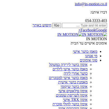
info@in-motion.co.il
דברו איתנו:
054-3333-403
חיפוש באתר
Facebook
Google+
IN MOTION
אימונים אישיים עד הבית
מאמן כושר אישי
מי אנחנו
סוגי אימונים
אימון כושר לירידה במשקל
מאמן כושר אישי לילדים
כושר אחרי לידה
מאמן כושר אישי למבוגרים
מאמנת כושר אישית
אימון כושר שיקומי
אימון פילאטיס אישי
אימון לשריפת שומנים
אימון TRX אישי
אימון כושר לחולי סוכרת
אימון קיקבוקס אישי