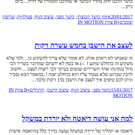
כושר הלכנו לחוג בחדר הכושר או שהלכנו לסטודיו של דליה…כיום
ניתן…
20/01/2017
אימון כושר קבוצתי
,
כושר גופני
,
עיצוב הגוף
,
פעילויות
,
שריפת
שומנים
By
צוות IN MOTION
לעצב את הישבן בחמש עשרה דקות
זה שאנחנו לא רואים אותו, לא אומר שלא צריך להשקיע בו…ולמי שלא
משקיע זה בהחלט שוקע ! :-).אז בטח לא ידעתם שמדובר בשריר הכי
גדול בגוף,זהו אחד השרירים שנשים בעיקר הכי רוצות לעצב… וחשוב
להבין שברגע שלא נעבוד עליו הוא בהחלט יצנח ! ,במאמר הבא נסביר
וניתן לכם טיפים איך לעצב את הישבן ב15 דקות בלבד…
15/01/2017
כושר גופני
,
עיצוב הגוף
,
עיצוב הישבן
,
תרגילים
By
צוות IN
MOTION
למה אני עושה דיאטה ולא יורדת במשקל
דיאטה או תהליך של ירידה במשקל נעשה בדרך כלל בהתאמה אישית