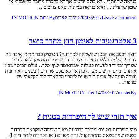
כנראה שתוותרי…לא כולם יודעים אך לא בהכרח מדובר בהשמנה/ או
שומן שהעלינו… אלא כנראה במזונות שאנו צורכים,…
Leave a comment
20/03/2017
טיפים קצרים
By
צוות IN MOTION
3 אלטרנטיבות לאימון חוץ מחדר כושר
רוצה לעצב את הבטן שהשמינה לאחרונה? הטוסיק כבר ממזמן איבד את
צורתו? על מנת לשנות את המצב זה דורש ממך להתאמן ולאכול כמו
שצריך ובמיוחד לעשות פעילות שמתאימה לגוף שלך…עולם הכושר מביא
איתו טרנדים חדשים מעת לעת אך לא כולם שורדים ! בשנים האחרונות
נוצרה מגמה של אימונים השונים לגמריי מההארד קור הקלאסי של
כפיפות…
By
master
14/03/2017
צוות IN MOTION
איך תזהי שיש לך היפרדות בטנית ?
מהי היפרדות בטנית? מדובר בתופעה מאוד שכיחה שנקראת הפרדות
בטנית שמתבטאת בהתרחקות/ נתק מסויים ( או הפרדות ליתר דיוק !)