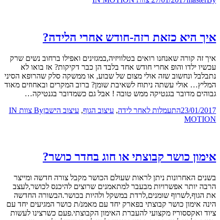
איך היא כזאת רזה-חודש אחרי הלידה?
איך זה קורה שאנחנו רואים בטלוויזיה,במגזינים ואפילו ברחוב נשים שרק
עכשיו ילדו והופ אחרי חודש אחד בלבד הן כבר דקיקות? אז בואו לא
נתבלבל ונחשוב שזה אולי מצום של שבוע, או ממשקה סלק שהרופא הסיני
המליץ… אולי עשתה ניתוח לשאיבת שומן? ברוב המקרים ובאחוזים מאוד
גבוהים מדובר בגנטיקה ממש טובה ! אבל גם כשמדובר בגנטיקה…
23/01/2017
התעמלות לאחר לידה
,
עיצוב הגוף
,
עיצוב הישבן
By
צוות IN
MOTION
אימון כושר קבוצתי או חוג בחדר כושר?
בשנים האחרונות ניתן לראות שעולם הכושר מקבל צורה חדשה ומייצר
הרבה יותר אפשרויות מבעבר למתאמנים שרוצים להיכנס לכושר,לעצב
את הגוף,לשרוף שומנים,לרדת במשקל ולהיות בכושר.הבשורה החדשה
הינה אימון כושר קבוצתי בפארק יחד עם מאמנ/ת כושר המגיעים יחד עם
ציוד ואקססוריז מקצועי להעברת האימון הקבוצתי.פעם כשרצינו לעשות