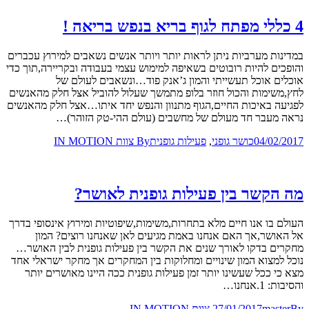
4 כללי מפתח לגוף בריא בנפש בריאה !
במדינות מערביות ניתן לראות יותר ויותר אנשים נשאבים למירוץ עכברים
והופכים להיות רובוטים בשאיפה למימוש עצמי בעבודה ובקריירה,תוך כדי
אוכלים אוכל תעשייתי והמון ג’אנק פוד…ונשאבים לעולם של
לחץ,משימות והכול חוזר בלופ מתמשך שעלול להוביל אצל חלק מהאנשים
לפגיעה באיכות החיים,הגוף מתנוון והנפש יחד איתו…אצל חלק מהאנשים
נראה מעבר חד מעולם של מחשבים (עולם ההי-טק הזוהר)…
04/02/2017
כושר גופני
,
פעילות גופנית
By
צוות IN MOTION
מה הקשר בין פעילות גופנית לאושר?
העולם בו אנו חיים מלא בתחרות,משימות,שיפוטיות ומירוץ אינסופי בדרך
אל האושר,אך האם אנחנו באמת מגיעים לאן שאנחנו רוצים? המון
מחקרים בדקו לאורך שנים את הקשר בין פעילות גופנית לבין האושר…
נוכל למצוא המון שינויים ומחלוקות בין המחקרים אך מחקר ישראלי אחד
מצא כי ככל שעשינו יותר זמן פעילות גופנית ככה היינו מאושרים יותר
והסיבות: 1.אנחנו…
By
master
27/01/2017
צוות IN MOTION