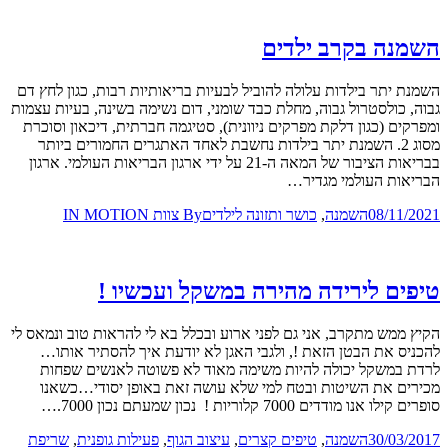
השמנה בקרב ילדים
השמנת יתר בילדות עלולה להוביל לבעיות בריאותיות רבות, כגון לחץ דם
גבוה, כולסטרול גבוה, מחלת כבד שומני, דום נשימה בשינה, בעיות עצמות
ומפרקים (כגון דלקת מפרקים ניוונית), סטיגמה חברתית, דיכאון וסוכרת
מסוג 2. השמנת יתר בילדות נחשבת לאחד האתגרים החמורים ביותר
בבריאות הציבור של המאה ה-21 על ידי ארגון הבריאות העולמי. ארגון
הבריאות העולמי מגדיר…
08/11/2021
השמנה
,
כושר ותזונה לילדים
By
צוות IN MOTION
טיפים לירידה מהירה במשקל ועכשיו !
הקיץ ממש מתקרב, אני גם לפני ארוע ובכלל בא לי להראות טוב ונמאס לי
להכניס את הבטן הזאת !, ולגבי האגן לא יודעת איך להסתיר אותו…
לרדת במשקל יכולה להיות משימה מאוד לא פשוטה לאנשים שפחות
מכירים את השיטות ובטח למי שלא עושה זאת באופן יסודי…כשאנו
סופרים קילו אנו מודדים 7000 קלוריות ! נכון שמעתם נכון 7000.…
30/03/2017
השמנה
,
טיפים קצרים
,
עיצוב הגוף
,
פעילות גופנית
,
שריפת