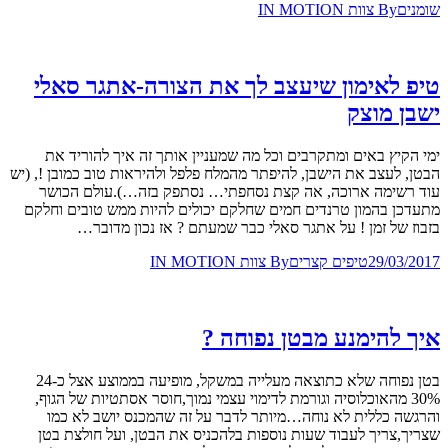
שומנים
By
צוות IN MOTION
טיפ לאימון שיעצב לך את הצורה-אתגר סאלי
ישבן מוצק
ימי הקיץ באים ומתקרבים וכל מה שמעניין אותך זה איך להוריד את
הבטן, לעצב את הישבן, להיפתר מהמלח פלפל ולהיראות טוב כמובן !, (יש
עוד רשימה ארוכה, אה קצת נסחפתי… נסתפק בזה…).עולם הכושר
מתעדכן בהמון טרנדים חמים שחלקם יכולים להיות ממש טובים וחלקם
בזבוז של זמן ! על אתגר סאלי כבר שמעתם ? אז נכון מדובר…
29/03/2017
טיפים קצרים
By
צוות IN MOTION
איך להימנע מבטן נפוחה ?
בטן נפוחה שלא כתוצאה מעלייה במשקל, מופיעה בממוצע אצל כ24-
30% מהאוכלוסיה וגורמת לדימוי עצמי נמוך,חוסר אסתטיות של הגוף,
והרגשה כללית לא נוחה…מיותר לדבר על זה שהמכנס יושב לא כמו
שצריך,צריך לעבוד שעות נוספות בלהכניס את הבטן, ועל חולצת בטן