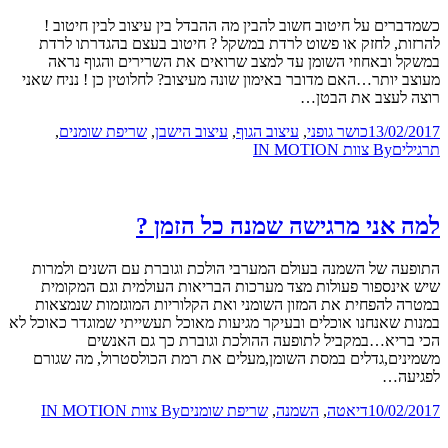
כשמדברים על חיטוב חשוב להבין מה ההבדל בין עיצוב לבין חיטוב !
להרזות, לחזק או פשוט לרדת במשקל ? חיטוב בעצם בהגדרתו לרדת
במשקל ובאחוזי השומן עד למצב שרואים את השרירים והגוף נראה
מעוצב יותר…האם מדובר באימון שונה מעיצוב? לחלוטין כן ! נניח שאני
רוצה לעצב את הבטן…
13/02/2017
כושר גופני
,
עיצוב הגוף
,
עיצוב הישבן
,
שריפת שומנים
,
תרגילים
By
צוות IN MOTION
למה אני מרגישה שמנה כל הזמן ?
התופעה של השמנה בעולם המערבי הולכת וגוברת עם השנים ולמרות
שיש אינספור פעולות מצד מערכות הבריאות העולמית וגם המקומית
במטרה להפחית את המזון השומני ואת הקלוריות המוגזמות שנמצאות
במנות שאנחנו אוכלים ובעיקר מגיעות מאוכל תעשייתי שמוגדר כאוכל לא
הכי בריא…במקביל לתופעה ההולכת וגוברת כך גם האנשים
משמינים,גדלים במסת השומן,מעלים את רמת הכולסטרול, מה שגורם
לפגיעה…
10/02/2017
דיאטה
,
השמנה
,
שריפת שומנים
By
צוות IN MOTION