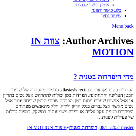
אימון כושר קבוצתי
בלוג כושר ותזונה
שיעור נסיון
Menu
back
Author Archives:
צוות IN
MOTION
מהי היפרדות בטנית ?
הפרדות בטן הנקראות גם diastasis recti, נגרמות מהפרדה של שרירי
הבטן העליונה והתחתונה. הפרדות בטן יכולות להתרחש אצל נשים בהריון
או אצל אנשים שעברו ניתוח בטן. הפרדת שרירי הבטן שכיחה יותר אצל
נשים מאשר אצל גברים בגלל הריון ולידה. חלק מהאנשים מפתחים
היפרדות בטנית עקב עלייה או ירידה משמעותית במשקל, כמויות גדולות
של פעילות גופנית…
master
08/11/2021
,
היפרדות בטנית
By
צוות IN MOTION