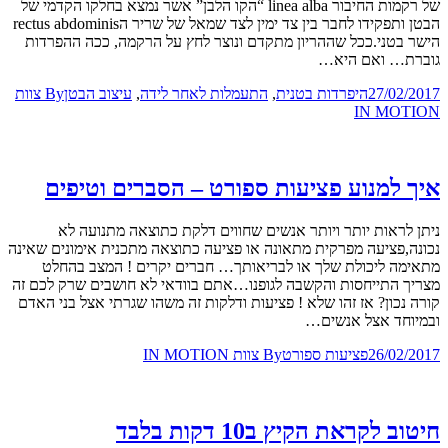
של רקמות החיבור linea alba “הקו הלבן” אשר נמצא בחלקו הקדמי של
הבטן ותפקידו לחבר בין צד ימין לצד שמאל של שריר הrectus abdominis
הישר בטני.ככל שההריון מתקדם ונוצר לחץ על הרקמה, ככה ההפרדות
גוברת… ואם היא…
27/02/2017
היפרדות בטנית
,
התעמלות לאחר לידה
,
עיצוב הבטן
By
צוות
IN MOTION
איך למנוע פציעות ספורט – הסברים וטיפים
ניתן לראות יותר ויותר אנשים שחווים דלקת כתוצאה מתנועה לא
נכונה,פציעה מפרקית מתאונה או פציעה כתוצאה מתכנית אימונים שאינה
מתאימה ליכולת שלך או לבריאותך… חברים יקרים ! המצב בהחלט
מצריך התייחסות והקשבה לגופנו…אתם בוודאי לא חושבים שרק לכם זה
קורה נכון? אז זהו שלא ! פציעות ודלקות זה משהו שגרתי אצל בני האדם
ובמיוחד אצל אנשים…
26/02/2017
פציעות ספורט
By
צוות IN MOTION
חיטוב לקראת הקיץ ב10 דקות בלבד