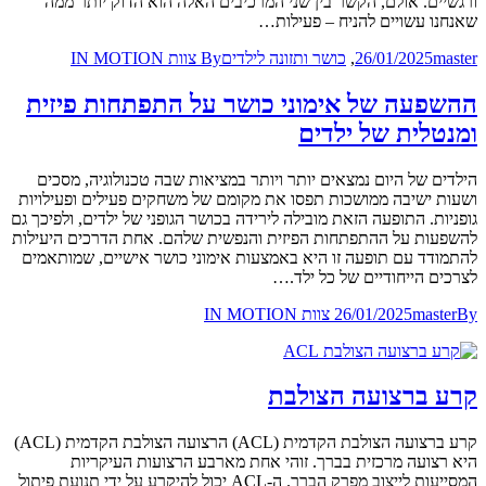
ורגשיים. אולם, הקשר בין שני המרכיבים האלה הוא הדוק יותר ממה
שאנחנו עשויים להניח – פעילות…
master
26/01/2025
,
כושר ותזונה לילדים
By
צוות IN MOTION
ההשפעה של אימוני כושר על התפתחות פיזית
ומנטלית של ילדים
הילדים של היום נמצאים יותר ויותר במציאות שבה טכנולוגיה, מסכים
ושעות ישיבה ממושכות תפסו את מקומם של משחקים פעילים ופעילויות
גופניות. התופעה הזאת מובילה לירידה בכושר הגופני של ילדים, ולפיכך גם
להשפעות על ההתפתחות הפיזית והנפשית שלהם. אחת הדרכים היעילות
להתמודד עם תופעה זו היא באמצעות אימוני כושר אישיים, שמותאמים
לצרכים הייחודיים של כל ילד.…
By
master
26/01/2025
צוות IN MOTION
קרע ברצועה הצולבת
קרע ברצועה הצולבת הקדמית (ACL) הרצועה הצולבת הקדמית (ACL)
היא רצועה מרכזית בברך. זוהי אחת מארבע הרצועות העיקריות
המסייעות לייצוב מפרק הברך. ה-ACL יכול להיקרע על ידי תנועת פיתול