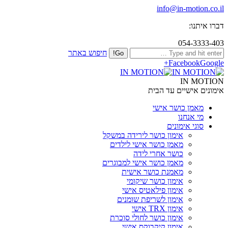
info@in-motion.co.il
דברו איתנו:
054-3333-403
חיפוש באתר
Facebook
Google+
IN MOTION
אימונים אישיים עד הבית
מאמן כושר אישי
מי אנחנו
סוגי אימונים
אימון כושר לירידה במשקל
מאמן כושר אישי לילדים
כושר אחרי לידה
מאמן כושר אישי למבוגרים
מאמנת כושר אישית
אימון כושר שיקומי
אימון פילאטיס אישי
אימון לשריפת שומנים
אימון TRX אישי
אימון כושר לחולי סוכרת
אימון קיקבוקס אישי