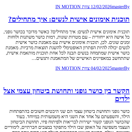
By
master
12/02/2026
צוות IN MOTION
תוכנית אימונים אישית לנשים: איך מתחילים?
תוכנית אימונים אישית לנשים: איך מתחילים? כאשר מדובר בכושר גופני,
כל אישה היא ייחודית – עם מטרות שונות, רמות כושר משתנות ולוחות
זמנים שונים. לכן, תוכנית אימונים אישית עם מאמנת כושר אישית
לנשים יכולה להיות הפתרון האופטימלי להשגת תוצאות מרביות. מאמנת
כושר אישית שמתמחה בנשים תבנה לכל אחת תוכנית מותאמת אישית,
שתתחשב במאפיינים האישיים של המתאמנת ותגשים…
By
master
04/02/2025
צוות IN MOTION
הקשר בין כושר גופני ותחושת ביטחון עצמי אצל
ילדים
כושר גופני ותחושת ביטחון עצמי הם שני היבטים חשובים בהתפתחות
הילד, והשפעתם על אחד את השני היא משמעותית במיוחד. בעוד
שהכושר הגופני קשור ישירות לבריאות ולפיתוח פיזי, תחושת הביטחון
העצמי משפיעה על האופן שבו הילד מתפקד במצבים חברתיים, לימודיים