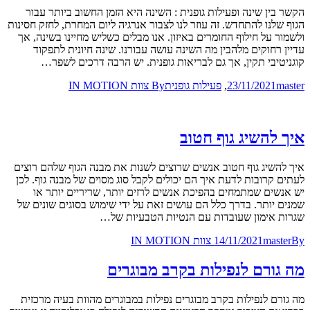
הקשר בין שינה ופעילות גופנית : השינה היא הזמן החשוב ביותר עבור
הגוף שלנו להתחדש. זה עוזר לנו לצבור אנרגיה ליום המחרת, לחזק חסינות
ולשמור על חילוף החומרים באיזון. אנו מבלים כשליש מחיינו בשינה, אך
עדיין רחוקים מלהבין מה השינה עושה עבורנו. שינה חיונית לתפקוד
קוגניטיבי תקין, אך גם לבריאות גופנית. יש הרבה דרכים לשפר…
master
23/11/2021
,
פעילות גופנית
By
צוות IN MOTION
איך להשיג גוף חטוב
איך להשיג גוף חטוב אנשים שרוצים לשנות את מבנה הגוף שלהם רוצים
לעתים קרובות לדעת איך הם יכולים לקבל סוג מסוים של מבנה גוף. לכן
יש אנשים שמתמחים בהפיכת אנשים לרזים יותר, שריריים יותר או
שמנים יותר. בדרך כלל הם עושים זאת על ידי שימוש בסוגים שונים של
שגרות אימון שעובדות עם הנטיות הטבעיות של…
By
master
14/11/2021
צוות IN MOTION
מה גורם לנפילות בקרב מבוגרים
מה גורם לנפילות בקרב מבוגרים נפילות במבוגרים מהוות בעיה מרכזית