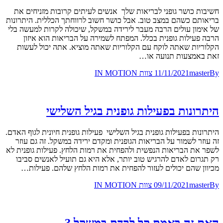
חשיבות כושר גופני לבריאות שלך אנשים לעיתים קרובות מזניחים את
בריאותם כשהם במצב טוב. אבל כושר חשוב לרווחתך הכללית. היתרונות
של אימון עולים הרבה מעבר לירידה במשקל, שיכולה לקרות למעשה בלי
הרבה פעילות גופנית בכלל. המפתח לשמירה על הבריאות הוא איזון
הקלוריות שאתה לוקח עם הקלוריות שאתה מוציא. אתה יכול לעשות
זאת באמצעות תנועה או…
By
master
11/11/2021
צוות IN MOTION
היתרונות בפעילות גופנית בגיל השלישי
היתרונות בפעילות גופנית בגיל השלישי פעילות גופנית חיונית לגוף האדם.
זה עוזר לשמור על הבריאות הגופנית ומקדם ירידה במשקל. זה גם עוזר
לשפר את הבריאות הנפשית ולהפחית את רמות הלחץ. פעילות גופנית לא
רק תגרום לאדם להרגיש טוב יותר, אלא היא גם תועיל לאנשים סביבו
מכיוון שהם יכולים לעזור להפחית את רמות הלחץ שלהם. פעילות…
By
master
09/11/2021
צוות IN MOTION
האם זה באמת קל לרדת במשקל ?