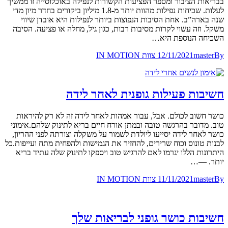
בבריאות הציבור ומספר הפציעות הקשורות לנפילה באוכלוסייה זו ממשיך
לעלות. שכיחות נפילות מהוות יותר מ-1.8 מיליון ביקורים בחדר מיון מדי
שנה בארה”ב. אחת הסיבות הנפוצות ביותר לנפילות היא אובדן שיווי
משקל. וזה עשוי לקרות מסיבות רבות, כגון גיל, מחלה או פציעה. הסיבה
השכיחה הנוספת היא…
By
master
12/11/2021
צוות IN MOTION
חשיבות פעילות גופנית לאחר לידה
כושר חשוב לכולם. אבל, עבור אמהות לאחר לידה זה לא רק להיראות
טוב. מדובר בהרגשה טובה ובמתן אורח חיים בריא לתינוק שלהם.אימוני
כושר לאחר לידה יסייעו ליולדת לשמור על משקלה וצורתה לפני ההריון,
לבנות טונוס וכוח שרירים, להחזיר את הגמישות ולהפחית מתח ועייפות.כל
היתרונות הללו יגרמו לאם להרגיש טוב ויספקו לתינוק שלה עתיד בריא
יותר. —…
By
master
11/11/2021
צוות IN MOTION
חשיבות כושר גופני לבריאות שלך