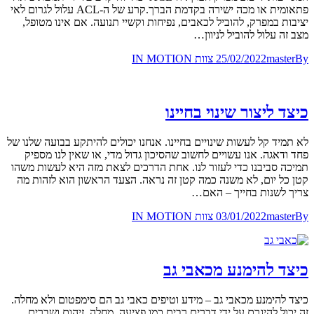
פתאומית או מכה ישירה בקדמת הברך.קרע של ה-ACL עלול לגרום לאי
יציבות במפרק, להוביל לכאבים, נפיחות וקשיי תנועה. אם אינו מטופל,
מצב זה עלול להוביל לניוון…
By
master
25/02/2022
צוות IN MOTION
כיצד ליצור שינוי בחיינו
לא תמיד קל לעשות שינויים בחיינו. אנחנו יכולים להיתקע בבועה שלנו של
פחד ודאגה. אנו עשויים לחשוב שהסיכון גדול מדי, או שאין לנו מספיק
תמיכה סביבנו כדי לעזור לנו. אחת הדרכים לצאת מזה היא לעשות משהו
קטן כל יום, לא משנה כמה קטן זה נראה. הצעד הראשון הוא לזהות מה
צריך לשנות בחייך – האם…
By
master
03/01/2022
צוות IN MOTION
כיצד להימנע מכאבי גב
כיצד להימנע מכאבי גב – מידע וטיפים כאבי גב הם סימפטום ולא מחלה.
זה יכול להיגרם על ידי דברים רבים כמו פציעה, מחלה, זיהום ושברים.