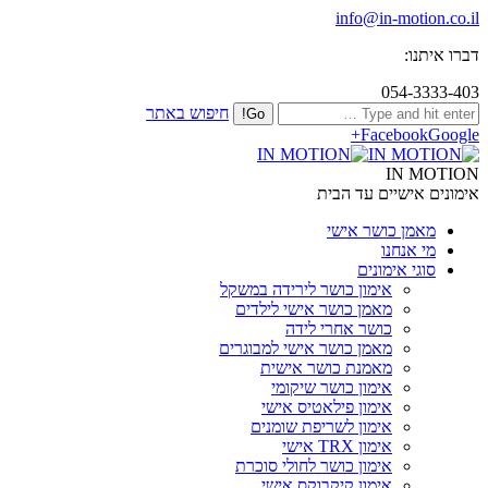
info@in-motion.co.il
דברו איתנו:
054-3333-403
חיפוש באתר
Facebook
Google+
IN MOTION
אימונים אישיים עד הבית
מאמן כושר אישי
מי אנחנו
סוגי אימונים
אימון כושר לירידה במשקל
מאמן כושר אישי לילדים
כושר אחרי לידה
מאמן כושר אישי למבוגרים
מאמנת כושר אישית
אימון כושר שיקומי
אימון פילאטיס אישי
אימון לשריפת שומנים
אימון TRX אישי
אימון כושר לחולי סוכרת
אימון קיקבוקס אישי