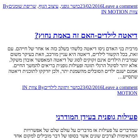
Leave a comment
23/02/2016
כושר גופני
,
עיצוב הגוף
,
שריפת שומנים
By
צוות IN MOTION
דיאטה לילדים-האם זה באמת נחוץ?
מרבית בני האדם ניסו דיאטה כלשהי בשלב כזה או אחר של חייהם. עם
זאת, בכל הקשור לילדים, דיאטה היא עניין מורכב, וזאת בעיקר משום
שמרבית הילדים אינם זקוקים לסוג של דיאטה המאפשר אובדן משקל,
אלא יותר לסיגול הרגלי תזונה ופעילות גופנית בריאים להמשך החיים.
אמנם ישנם ילדים הסובלים מהשמנת יתר, ולכן יזדקקו לתוכנית דיאטה
שתסייע…
Leave a comment
23/02/2016
כושר ותזונה לילדים
By
צוות IN
MOTION
פעילות גופנית בעידן המודרני
שמדברים על פעילות אז מדברים על עולם שלם של אפשרויות
המתאימות לצרכים שונים אשר בסופו של דבר מובילים למקום אחד