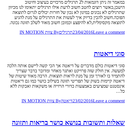
במאמר זה ניתן דוגמאות ל2 תרגילים מרכזיים בעיצוב וחיטוב
הישבן,כאשר רוצים לחטב חשוב לדעת אילו תרגילים יתאימו לנו מכיוון
שתרגילים לא נכונים במינון לא נכון של חזרות יכולים לגרום לתוצאה
הפוכה.חשוב להבין בדיוק איך לעשות את התרגילים על מנת להגיע
לתוצאה מקסימלית,לא להיפצע וכמובן חשוב מאוד לשלב תזונה נכונה.
Leave a comment
23/04/2016
תרגילים
By
צוות IN MOTION
סוגי דיאטות
סוגי דיאטות כולם מדברים על דיאטה אך הכי קשה ליישם אותה הלכה
למעשה. אין חולק שזה פרויקט ואתגר מאחר ומדובר בדבר שצריך
להתמיד בו לאורך זמן על מנת לראות תוצאות. הרבה מאוד שיטות של
דיאטה קיימות בשוק של תפריטי תזונה בשילוב כושר כמו גם דיאטות
אינסטנט שמציעים באמצעות כדורי הרזייה או משקאות ואבקות ללא
כל…
Leave a comment
23/02/2016
דיאטה
By
צוות IN MOTION
שאלות ותשובות בנושא כושר בריאות ותזונה