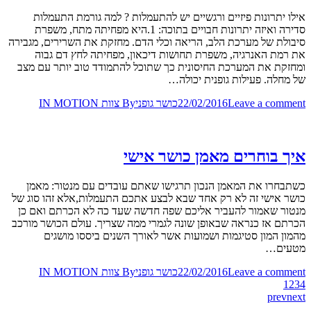
אילו יתרונות פיזיים ורגשיים יש להתעמלות ? למה גורמת התעמלות
סדירה ואיזה יתרונות חבויים בתוכה: 1.היא מפחיתה מתח, משפרת
סיבולת של מערכת הלב, הריאה וכלי הדם. מחזקת את השרירים, מגבירה
את רמת האנרגיה, משפרת תחושות דיכאון, מפחיתה לחץ דם גבוה
ומחזקת את המערכת החיסונית כך שתוכל להתמודד טוב יותר עם מצב
של מחלה. פעילות גופנית יכולה…
Leave a comment
22/02/2016
כושר גופני
By
צוות IN MOTION
איך בוחרים מאמן כושר אישי
כשתבחרו את המאמן הנכון תרגישו שאתם עובדים עם מנטור: מאמן
כושר אישי זה לא רק אחד שבא לבצע אתכם התעמלות,אלא זהו סוג של
מנטור שאמור להעביר אליכם שפה חדשה שעד כה לא הכרתם ואם כן
הכרתם אז כנראה שבאופן שונה לגמרי ממה שצריך. עולם הכושר מורכב
מהמון המון סטיגמות ושמועות אשר לאורך השנים ביססו מושגים
מטעים…
Leave a comment
22/02/2016
כושר גופני
By
צוות IN MOTION
1
2
3
4
prev
next