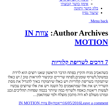
אימון כושר קבוצתי
בלוג כושר ותזונה
שיעור נסיון
Menu
back
Author Archives:
צוות IN
MOTION
7 דרכים לשריפת קלוריות
כשהאביב מגיח והקיץ בפתח הדבר הראשון שאנו רוצים הוא לרדת
במשקל,לשרוף שומנים,לפתח שרירים ובקיצור להראות טוב !.יש כאלו
שיתמקדו בשריפת קלוריות ויש כאלו שיתמקדו באיך להגדיל את מסת
השריר.יש את אלו שמתאמנים כל השנה ויש את אלו שרוצים עכשיו
לעשות דיאטת כאסח ולשרוף כמה שיותר בכמה שפחות תהליכים.זבנג
וגמרנו מעולם לא היה מתכון מוצלח ולמי שמתאמן…
Leave a comment
16/05/2016
דיאטה
By
צוות IN MOTION