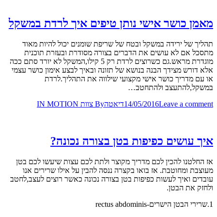
מאמן כושר אישי נותן טיפים איך לרדת במשקל
תהליך של ירידה במשקל ובטח של שריפת שומנים יכול להיות מאוד
מתסכל אם לא עושים את הדברים בצורה מסודרת ובעזרת תוכנית
מוגדרת מראש.גם כשרוצים לרדת רק 5 קילו,המשקל לא יורד סתם ככה
אלא דורש מצידך הבנה בנושא של תזונה ובאיך לבצע אימון כושר עצמי
או עם מדריך כושר אישי מקצועי שילווה את התהליך.לרדת
במשקל,להתעצב ולהתחטב…
Leave a comment
14/05/2016
דיאטה
By
צוות IN MOTION
איך עושים כפיפות בטן בצורה נכונה?
אז החלטנו להכין לכם מדריך מקוצר ולתת לכם עצות שיעשו לכם בטן
מעוצבת ומחוטבת. אז בואו בקצרה ננסה להבין על אילו שרירים אנו
עובדים ואיך לעשות כפיפות בטן בצורה נכונה כאשר רוצים לעצב,לחטב
ולחזק את הבטן.
1.שרירי הבטן הישרים-rectus abdominis