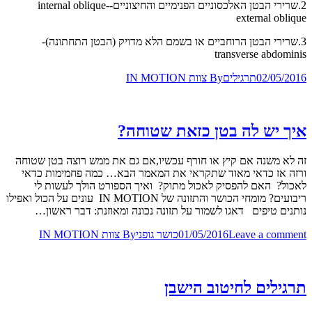
2.שרירי הבטן האלכסוניים הפנימיים והחיצוניים-internal oblique-
external oblique
3.שרירי הבטן הרוחביים או בשמם הלא מדויק (הבטן התחתונה)-
transverse abdominis
02/05/2016
תרגילים
By
צוות IN MOTION
איך יש לה בטן כזאת שטוחה?
זה לא משנה אם קיץ או חורף עכשיו,אם גם את ממש רוצה בטן שטוחה
ורזה אז כדאי מאוד שתקראי את המאמר הבא… כמה פחמימות כדאי
לאכול? האם להפסיק לאכול מתוק? ואיך הספורט הולך לעשות לי
ריבועים? מומחי הכושר והתזונה של IN MOTION עונים על הכול ואפילו
נותנים טיפים דאגו לשמור על תזונה נכונה ומאוזנת: דבר ראשון…
Leave a comment
01/05/2016
כושר גופני
By
צוות IN MOTION
תרגילים לחיטוב הישבן