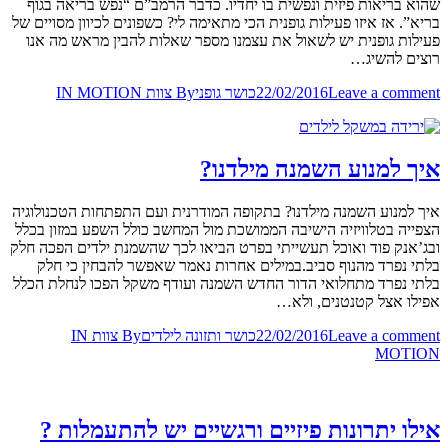
שהוא בריאות פיזית ונפשית בו יחדיו. כדבר הרמב”ם “נפש בריאה בגוף
בריא”. אז איזו פעילות גופנית הכי מתאימה לי? כשפונים לכיוון מסויים של
פעילות גופנית יש לשאול את עצמנו מספר שאלות להבין מראש מה אנו
רוצים להשיג…
Leave a comment
22/02/2016
כושר גופני
By
צוות IN MOTION
איך למנוע השמנה מילדנו?
איך למנוע השמנה מילדנו? בתקופה המודרנית ועם התפתחות הטכנולוגיה
הצפייה בטלוויזיה הישיבה הממושכת מול המחשב כולל השפע במזון בכלל
ובג’אנק פוד ואוכל תעשייתי בפרט הביאו לכך שהשמנת ילדים הפכה חלק
בלתי נפרד מהנוף סביב.במילים אחרות נאמר שאפשר להבחין כי חלק
בלתי נפרד מתחלואי הדור החדש השמנה ועודף משקל הפכו לנחלת הכלל
אפילו אצל קטנטנים, ולא…
Leave a comment
22/02/2016
כושר ותזונה לילדים
By
צוות IN
MOTION
אילו יתרונות פיזיים ורגשיים יש להתעמלות ?