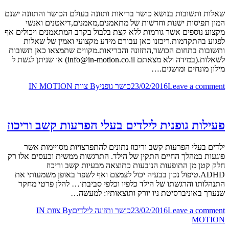
שאלות ותשובות בנושא כושר בריאות ותזונה בעולם הכושר והתזונה ישנם
המון תפיסות ישנות וחדשות של מתאמנים,מאמנים,דיאטנים ואנשי
מקצוע נוספים אשר גורמות ללא קצת בלבול בקרב המתאמנים ויכולים אף
לפגוע בהתקדמות.ריכזנו כאן עבורם מידע מקצועי ואמין של שאלות
ותשובות בתחום הכושר,התזונה והבריאות.מקווים שתמצאו כאן תשובות
לשאלות.(במידה ולא מצאתם info@in-motion.co.il) או שניתן לגשת ל
מילון מונחים ומושגים.…
Leave a comment
23/02/2016
כושר גופני
By
צוות IN MOTION
פעילות גופנית לילדים בעלי הפרעות קשב וריכוז
ילדים בעלי הפרעות קשב וריכוז נתונים להתפרצויות מסויימות אשר
פוגעות במהלך החיים התקין של הילד. התרגשות ממשית וכעסים אלו רק
חלק קטן מן התופעות הנובעות כתוצאה מבעיות קשב וריכוז
ADHD.טיפול נכון בבעיה יכול לצמצם ואף לשפר באופן משמעותי את
התנהלותו והרגשתו של הילד כלפיו וכלפי סביבתו… להלן פרטי מחקר
שנערך באוניברסיטת ניו יורק ותוצאותיו: למעשה…
Leave a comment
23/02/2016
כושר ותזונה לילדים
By
צוות IN
MOTION