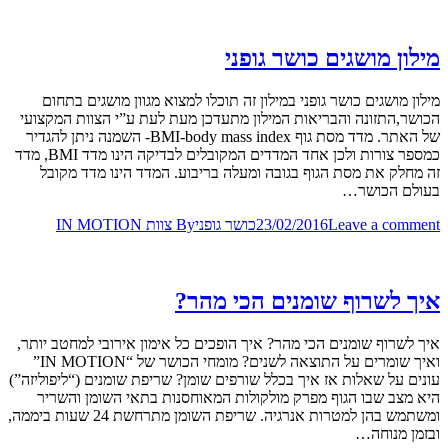
מילון מושגים כושר גופני
מילון מושגים כושר גופני במילון זה תוכלו למצוא מגוון מושגים בתחום
הכושר,התזונה והבריאות המילון מתעדכן מעת לעת ע”י הצוות המקצועי
של האתר. מדד מסת גוף BMI-body mass index- השמנה ניתן להגדיר
כמספר צורות ולכן אחד המדדים המקובלים לבדיקה הינו מדד BMI, מדד
זה מחלק את מסת הגוף בגובה ומעלה בריבוע. המדד הינו מדד מקובל
בעולם הכושר…
Leave a comment
23/02/2016
כושר גופני
By
צוות IN MOTION
איך לשרוף שומנים הכי מהר?
איך לשרוף שומנים הכי מהר? איך הופכים כל אימון אירובי למחטב יותר,
ואיך שומרים על התוצאה לשנים? מומחי הכושר של “IN MOTION”
עונים על שאלות אז איך בכלל שורפים שומן? שריפת שומנים (“ליפוליזה”)
היא מצב שבו הגוף מפרק מולקולות המאוחסנות בתאי השומן והשריר
ומשתמש בהן למטרות אנרגיה. שריפת השומן מתרחשת 24 שעות ביממה,
ובזמן מנוחה…