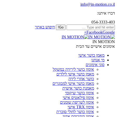
info@in-motion.co.il
דברו איתנו:
054-3333-403
חיפוש באתר
Facebook
Google+
IN MOTION
אימונים אישיים עד הבית
מאמן כושר אישי
מי אנחנו
סוגי אימונים
אימון כושר לירידה במשקל
מאמן כושר אישי לילדים
כושר אחרי לידה
מאמן כושר אישי למבוגרים
מאמנת כושר אישית
אימון כושר שיקומי
אימון פילאטיס אישי
אימון לשריפת שומנים
אימון TRX אישי
אימון כושר לחולי סוכרת
אימון קיקבוקס אישי