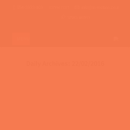
info@in-motion.co.il
דברו איתנו:
054-3333-403
חיפוש באתר
MENU
Daily Archives:
22/02/2016
פעילות גופנית בעידן המודרני
שמדברים על פעילות אז מדברים על עולם שלם
של אפשרויות המתאימות לצרכים שונים אשר בסופו של
דבר מובילים למקום אחד שהוא בריאות פיזית ונפשית בו