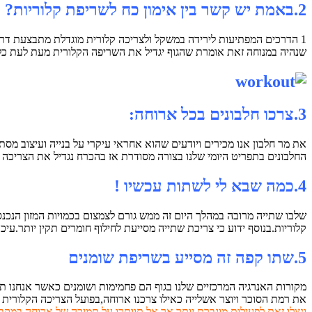
2.באמת יש קשר בין אימון כח לשריפת קלוריות?
1 הדרכים המפתיעות לירידה במשקל ולצריכה קלורית מוגדלת מתבצעת דרך
שנהיה במנוחה זאת אומרת שהגוף יגדיל את השריפה הקלורית מעת לעת כל ז
3.צרכו חלבונים בכל ארוחה:
את מר חלבון אנו מכירים ויודעים שהוא אחראי עיקרי על בנייה ועיצוב מס
החלבונים בתפריט היומי שלנו בצורה מסודרת אז בהכרח נגדיל את הצריכה ה
4.כמה שבא לי לשתות עכשיו !
שלבו שתייה מרובה במהלך היום זה ממש גורם לצמצום בכמויות המזון הנכנס
קלוריות.בנוסף ידוע כי צריכת שתייה מסייעת לחילוף חומרים תקין יותר.עיכול טוב יותר (טיפ מספר 4-שלבו ש
5.שתו קפה זה מסייע בשריפת שומנים
מקורות האנרגיה המרכזיים שלנו בגוף הם פחמימות ושומנים כאשר אנחנו תמ
את רמת הסוכר ויוצר אשלייה כאילו צרכנו ארוחה,בפועל הצריכה הקלורית 
ונצלו זאת לפעילות מוגברת יותר,אך אל תוותרו על תמיכה של ארוחה במקבי