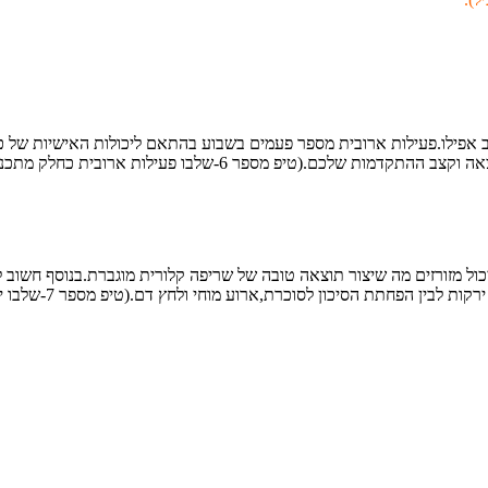
צריך לקבוע עם מאמן כושר מוסמך.זמן הפעילות והעצימות ישפיעו על 
עיכול מזורזים מה שיצור תוצאה טובה של שריפה קלורית מוגברת.בנוסף חשו
ת,ארוע מוחי ולחץ דם.(טיפ מספר 7-שלבו ירקות בתפריט היומי שלכם אך השתדלו לא להתפרע.)