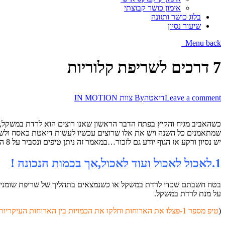
אימון כושר קבוצתי
בלוג כושר ותזונה
שיעור נסיון
Menu
back
7 דרכים לשריפת קלוריות
Leave a comment
דיאטה
By
צוות IN MOTION
כשהאביב מגיח והקיץ בפתח הדבר הראשון שאנו רוצים הוא לרדת במשקל,לש
שמתאמנים כל השנה ויש את אלו שרוצים עכשיו לעשות דיאטת כאסח ולשרוף
יש נסיון ורקע אז הגוף יודע גם לזכור…במאמר זה ניתן טיפים ונסביר על 8 הדרכים לשריפת קלוריות ולא רק בפעילות גופנית.
1.לאכול לאכול ועוד לאכול,אך בכמות הנכונה !
על מנת לרדת במשקל.
(
טיפ מספר 1-פצלו את הארוחות וחלקו את הכמויות בין הארוחות העיקריות לבין ארוחות הביניים