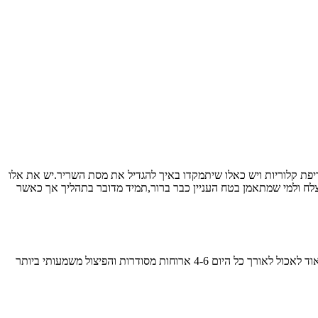
פת קלוריות ויש כאלו שיתמקדו באיך להגדיל את מסת השריר.יש את אלו
לח ולמי שמתאמן בטח העניין כבר ברור,תמיד מדובר בתהליך אך כאשר
בטח חשבתם שכדי לרדת במשקל או כשנמצאים בתהליך של שריפת שומנים אז כדאי להפסיק לאכול/לצמצם ואפילו לצום ? אז זהו שממש לא !.חשוב מאוד לאכול לאורך כל היום 4-6 ארוחות מסודרות והפיצול משמעותי ביותר