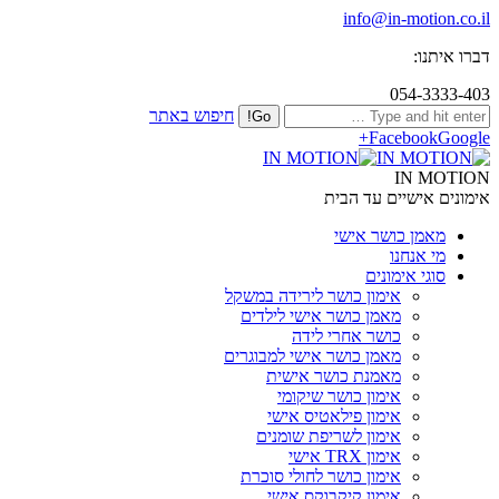
info@in-motion.co.il
דברו איתנו:
054-3333-403
חיפוש באתר
Facebook
Google+
IN MOTION
אימונים אישיים עד הבית
מאמן כושר אישי
מי אנחנו
סוגי אימונים
אימון כושר לירידה במשקל
מאמן כושר אישי לילדים
כושר אחרי לידה
מאמן כושר אישי למבוגרים
מאמנת כושר אישית
אימון כושר שיקומי
אימון פילאטיס אישי
אימון לשריפת שומנים
אימון TRX אישי
אימון כושר לחולי סוכרת
אימון קיקבוקס אישי