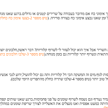
 אימוני כח אם מדובר בעבודה על שרירים קטנים או גדולים.ברגע שאנו מג
מן שאנו נבצע אימוני כח בצורה סדירה.
(
טיפ מספר 2-בצעו אימון כח כחלק מתכנית האימונים שלכם
ת השריר אבל איך הוא יכול לעזור לי לשרוף קלוריות? דבר ראשון,חלבונים 
תאית ונשרוף יותר קלוריות גם בזמן מנוחה.
(
טיפ מספר 3-שלבו חלבונים בתפריט היומי שלכם
ות לגוף.מים זה המשקה הכי דל קלוריות ותה גם יכול להועיל,ידוע לגבי אנ
תייה כחלק מהתפריט היומי שלכם).
יד נעדיף וגם נשמח לשרוף שומנים על פני פחמימות.ברגע שאנו שותים קפה 
היתה כמעט אפסית ואנו מנצלים את האשלייה לצורך שריפת שומנים במהלך א
ל).