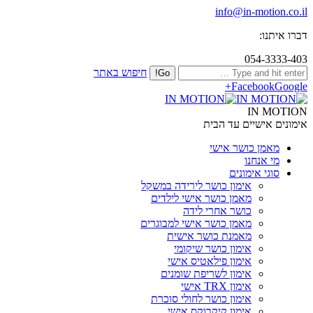
info@in-motion.co.il
דברו איתנו:
054-3333-403
חיפוש באתר
Facebook
Google+
IN MOTION
אימונים אישיים עד הבית
מאמן כושר אישי
מי אנחנו
סוגי אימונים
אימון כושר לירידה במשקל
מאמן כושר אישי לילדים
כושר אחרי לידה
מאמן כושר אישי למבוגרים
מאמנת כושר אישית
אימון כושר שיקומי
אימון פילאטיס אישי
אימון לשריפת שומנים
אימון TRX אישי
אימון כושר לחולי סוכרת
אימון קיקבוקס אישי