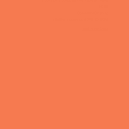
שעות הפעילות: א-ה 8:00-21:00 יום ו 8:00-
16:00
טלפון:054-3333403
שלחו לנו מייל:
info@in-motion.co.il
טופס יצירת קשר