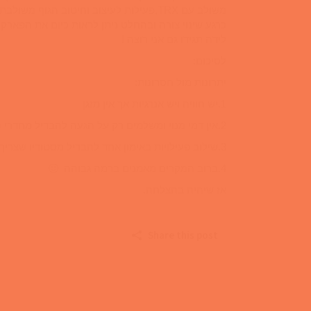
משולב עם TRX,פעילות לעיצוב וחיטוב הגו
כרגע שינוי צורה ובהחלט ניתן לראות כיום את הפאר
לידה תגידו גם אני רוצה !
לסיכום:
יתרונות מול חסרונות:
1.יש חוויה ויש אנרגיות אך אין מזגן
2.אין דמי מנוי ומשלמים רק על הגעה להבדיל מחדרי כושר/סטודיו
3.שילוב פעילויות באימון אחד להבדיל מסטודיו שצריך ללכת לכל חוג בנפרד
4.ברוב המקרים מאמנים ברמה גבוהה 🙂
אז שיהיה בהצלחה.
Share this post