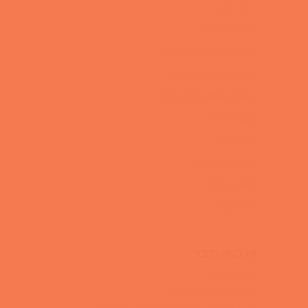
טרשת נפוצה
הפרדות בטנית
אימון כושר לירידה במשקל
סטודיו-לאימון-כושר-אישי
הרצאות בנושא כושר ותזונה
קבוצת הליכה
קבוצות trx
אימון כושר קבוצתי
מתכוני בריאות
ייעוץ תזונתי
אז בואו נדבר…
IN MOTION
מאמן כושר אישי עד לבית