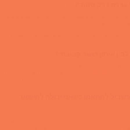
גברת ! רק סטודיו…:
ושר קבוצתי נוכל למצוא מגוון רחב של פעילויות כושר שגם מתמקדות
קבוצה שמתמקדת בהליכה/ריצה,פעילויות שמיועדות לנשים
 עיצוב וחיטוב ועוד…ישנם המון יתרונות באימון קבוצתי החל ממנוי
ין סוגי אימונים שונים,להשיג את התוצאות עם מאמנים מקצועיים
לבין אימון כושר קבוצתי?
ו שמחפשים אימון כושר קבוצתי משדרגים את רמת הכושר ורק ברגע
לעבוד עם
מאמן כושר אישי
, במיוחד לאלו שרוצים לנסות ולהשיג יעדים
להתאמן בקבוצה מגיע בגלל שיקולים כגון: מוטיבציה,חסכון
בשביל להתאמן כשאני יכולה להישאר
“כאשר רוצים לבצע שינוי צריך לעשות דברים שונים ממה שעשיתם עד
ת הפעילות לאתגרית,שילוב של פעילויות במיקס כגון” פילאטיס