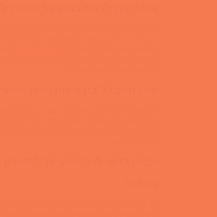
אני רוצה לרדת במשקל ואמרו לי 
לחלוטין לא ! המפה לחלוטין השתנתה… כיום באימון כ
בין היתר בירידה במשקל, בפארק וגם בסטודיו החל מ
הרוצות לחזרה לגזרה לאחר לידה,
קבוצות TRX
,קבוצות
ללא התחייבות להבדיל מחדרי הכושר,האפשרות לשלב ב
שברובם הגדול (מאמנים אישיים).
ומה ההבדל בין אימון כושר אישי 
אז קודם כל צריך להבין שהעבודה שונה בתכליתה ואל
שמרגישים שמיצו,השלב הבא הוא בדרך כלל להתחיל 
שעדיין לא הושגו במסגרת קבוצה.הקהל העיקרי שמגיע 
כלכלי,אתגר וכו…
ולמה כדאי לי להגיע עד לפארק 
במזגן?
לא קצת חכמים לאורך הדורות אמרו וחזרו על המשפט 
היום”.האימון בפארק הוא שונה ממה שהכרתם והופך א