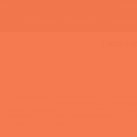
חיפוש
054-3
וגי אימונים
בלוג כושר ותזונה
שיעור נסיון
חדר כושר?
אימון כושר קבוצתי
,
כושר גופני
,
עיצוב הגוף
,
פעילויות
,
שריפת שומנים
רה חדשה ומייצר הרבה יותר אפשרויות מבעבר למתאמנים שרוצים
במשקל ולהיות בכושר.הבשורה החדשה הינה
אימון כושר קבוצתי
אקססוריז מקצועי להעברת האימון הקבוצתי.פעם כשרצינו לעשות כושר
הלכנו לחוג בחדר הכושר או שהלכנו לסטודיו של דליה…כיום ניתן לראות פארקים מלאים בקבוצות של TRX,פילאטיס,קבוצה
ת ההבדלים בין להתאמן בחוג לבין להתאמן בטרנד החדש” אימון כושר