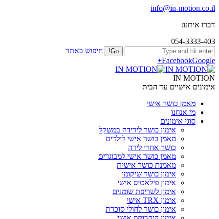
info@in-motion.co.il
דברו איתנו:
054-3333-403
חיפוש באתר
Facebook
Google+
IN MOTION
אימונים אישיים עד הבית
מאמן כושר אישי
מי אנחנו
סוגי אימונים
אימון כושר לירידה במשקל
מאמן כושר אישי לילדים
כושר אחרי לידה
מאמן כושר אישי למבוגרים
מאמנת כושר אישית
אימון כושר שיקומי
אימון פילאטיס אישי
אימון לשריפת שומנים
אימון TRX אישי
אימון כושר לחולי סוכרת
אימון קיקבוקס אישי