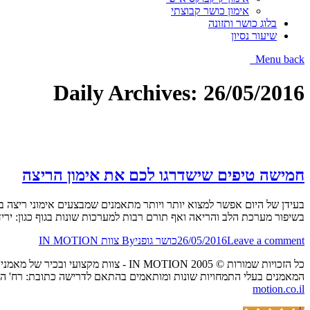
אימון כושר קבוצתי
בלוג כושר ותזונה
שיעור נסיון
Menu
back
Daily Archives:
26/05/2016
חמישה טיפים שישדרגו לכם את אימון הריצה
בעידן של היום אפשר למצוא יותר ויותר מתאמנים שמבצעים אימוני ריצה ב
בשיפור מערכת הלב והריאה ואף תורם רבות למערכות שונות בגוף כגון: יר
Leave a comment
26/05/2016
כושר גופני
By
צוות IN MOTION
כל הזכויות שמורות © IN MOTION 2005 - צוות מקצועי ובכיר של מאמני כושר אישיים הנותן שירות של אימון כושר אישי בביתך,בפארקים ציבוריים או בסטודיו בפריסה ארצית.
המאמנים בעלי התמחויות שונות ומותאמים בהתאם לדרישה כתובת: רח' הכרמל 20 בית אפריקה ישראל גני תקווה / הנשיא 57 קרית אונו - (כיכר דרכטן) / פתח תקווה העצמאות טלפון:333403
motion.co.il