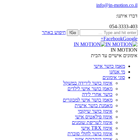
info@in-motion.co.il
דברו איתנו:
054-3333-403
חיפוש באתר
Facebook
Google+
IN MOTION
אימונים אישיים עד הבית
מאמן כושר אישי
מי אנחנו
סוגי אימונים
אימון כושר לירידה במשקל
מאמן כושר אישי לילדים
כושר אחרי לידה
מאמן כושר אישי למבוגרים
מאמנת כושר אישית
אימון כושר שיקומי
אימון פילאטיס אישי
אימון לשריפת שומנים
אימון TRX אישי
אימון כושר לחולי סוכרת
אימון קיקבוקס אישי