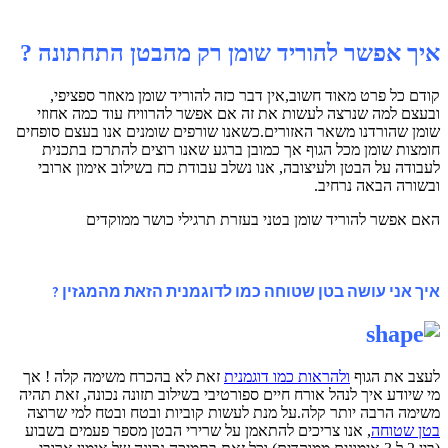
איך אפשר להוריד שומן רק מהבטן התחתונה ?
קודם כל פרט מאוד חשוב,אין דבר כזה להוריד שומן מאוזר ספציפי,
ובעצם למה שנרצה לעשות את זה אם אפשר להרוויח עוד כמה אחוזי
שומן שהורדנו משאר האזורים.כשאנו שורפים שומנים אנו בעצם סופחים
חומצות שומן מכל הגוף אך כמובן ברגע שאנו רוצים להתרכז בתכנית
לעבודה על הבטן ולעיצובה, אנו נשלב עבודת כח בשילוב אימון ארובי
ובשורה הבאה נרחיב.
האם אפשר להוריד שומן בטני בעזרת תרגילי כושר ממוקדים
איך אני עושה בטן שטוחה כמו לדוגמנית הזאת מהמגזין ?
לעצב את הגוף
ולהראות כמו דוגמנית
זאת לא בהכרח משימה קלה ! אך
מי שיודע איך לנהל אורח חיים ספורטיבי בשילוב תזונה נכונה, זאת תהיה
משימה הרבה יותר קלה.על מנת לעשות קוביות ובטח ובטח למי שרוצה
בטן שטוחה
, אנו צריכים להתאמן על שרירי הבטן מספר פעמים בשבוע