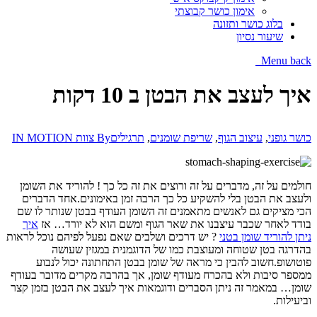
אימון כושר קבוצתי
בלוג כושר ותזונה
שיעור נסיון
Menu
back
איך לעצב את הבטן ב 10 דקות
כושר גופני
,
עיצוב הגוף
,
שריפת שומנים
,
תרגילים
By
צוות IN MOTION
חולמים על זה, מדברים על זה ורוצים את זה כל כך ! להוריד את השומן
ולעצב את הבטן בלי להשקיע כל כך הרבה זמן באימונים.אחד הדברים
הכי מציקים גם לאנשים מתאמנים זה השומן העודף בבטן שנותר לו שם
בודד לאחר שכבר עיצבנו את שאר הגוף ומשם הוא לא יורד… אז
איך
ניתן להוריד שומן בטני
?
יש דרכים ושלבים שאם נפעל לפיהם נוכל לראות
בהדרגה בטן שטוחה ומעוצבת כמו של הדוגמנית במגזין שעושה
פוטושופ.חשוב להבין כי מראה של שומן בבטן התחתונה יכול לנבוע
ממספר סיבות ולא בהכרח מעודף שומן, אך בהרבה מקרים מדובר בעודף
שומן… במאמר זה ניתן הסברים ודוגמאות איך לעצב את הבטן בזמן קצר
וביעילות.