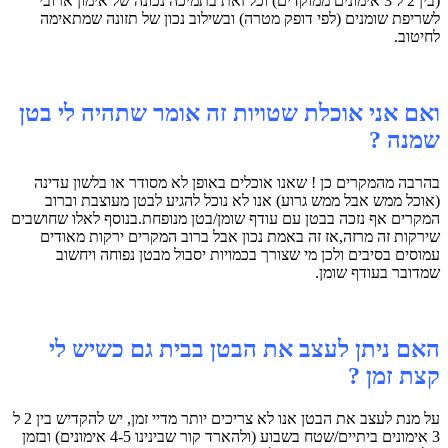
(בין 2 ל 3 אימונים ממוקדים) וכל זאת בתמיכה נכונה של אימון ארובי
לשריפת שומנים (לפי דופק מטרה) ובשילוב נכון של תזונה שמתאימה
לחיטוב.
ואם אני אוכלת שטויות זה אומר שתהיה לי בטן
שמנה ?
בהרבה מהמקרים כן ! שאנו אוכלים באופן לא מסודר או בלשון עדינה
(אוכל ממש אבל ממש גרוע) אנו לא נוכל להגיע לבטן מעוצבת וברוב
המקרים אף נזכה בבטן עם עודף שומן/בטן מנופחת.בנוסף לאלו שחושבים
שירקות זה מרזה,אז זה באמת נכון אבל ברוב המקרים ירקות מאודים
עמוסים בסיבים ולכן מי שצורך בכמויות יסבול מבטן נפוחה ויחשוב
שמדובר בעודף שומן.
האם ניתן לעצב את הבטן בבית גם כשיש לי
קצת זמן ?
על מנת לעצב את הבטן אנו לא צריכים יותר מדיי זמן, יש להקדיש בין 2 ל
3 אימונים ביתיים/שטח בשבוע (ולהארד קור שבינינו 4-5 אימונים) ובזמן