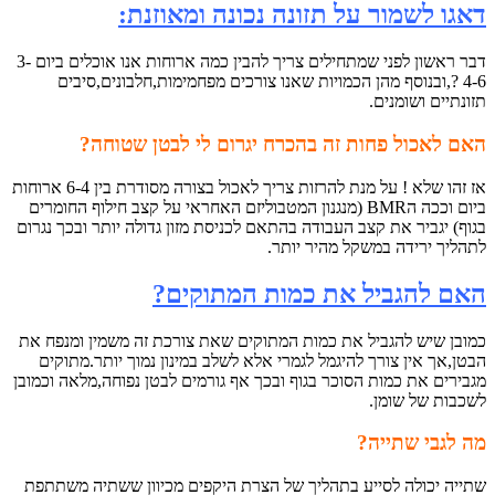
דאגו לשמור על תזונה נכונה ומאוזנת:
דבר ראשון לפני שמתחילים צריך להבין כמה ארוחות אנו אוכלים ביום 3-
4-6 ?,ובנוסף מהן הכמויות שאנו צורכים מפחמימות,חלבונים,סיבים
תזונתיים ושומנים.
האם לאכול פחות זה בהכרח יגרום לי לבטן שטוחה?
אז זהו שלא ! על מנת להרזות צריך לאכול בצורה מסודרת בין 6-4 ארוחות
ביום וככה הBMR (מנגנון המטבוליזם האחראי על קצב חילוף החומרים
בגוף) יגביר את קצב העבודה בהתאם לכניסת מזון גדולה יותר ובכך נגרום
לתהליך ירידה במשקל מהיר יותר.
האם להגביל את כמות המתוקים?
כמובן שיש להגביל את כמות המתוקים שאת צורכת זה משמין ומנפח את
הבטן,אך אין צורך להיגמל לגמרי אלא לשלב במינון נמוך יותר.מתוקים
מגבירים את כמות הסוכר בגוף ובכך אף גורמים לבטן נפוחה,מלאה וכמובן
לשכבות של שומן.
מה לגבי שתייה?
שתייה יכולה לסייע בתהליך של הצרת היקפים מכיוון ששתיה משתתפת