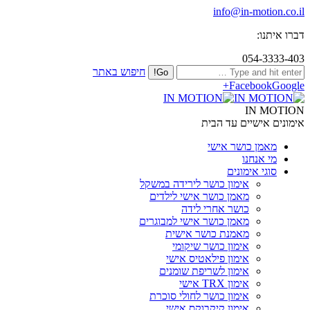
info@in-motion.co.il
דברו איתנו:
054-3333-403
חיפוש באתר
Facebook
Google+
IN MOTION
אימונים אישיים עד הבית
מאמן כושר אישי
מי אנחנו
סוגי אימונים
אימון כושר לירידה במשקל
מאמן כושר אישי לילדים
כושר אחרי לידה
מאמן כושר אישי למבוגרים
מאמנת כושר אישית
אימון כושר שיקומי
אימון פילאטיס אישי
אימון לשריפת שומנים
אימון TRX אישי
אימון כושר לחולי סוכרת
אימון קיקבוקס אישי