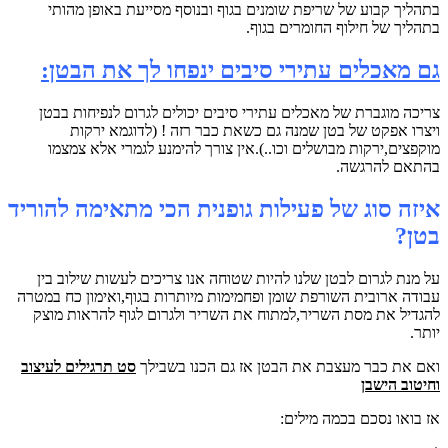
בתהליך קבוע של שריפת שומנים בגוף ובנוסף מסייעת באופן מהותי
בתהליך של חילוף החומרים בגוף.
גם מאכלים עתירי סיבים ינפחו לך את הבטן:
צריכה מוגברת של מאכלים עתירי סיבים יכולים לגרום לנפיחות בבטן
ויצרו אפקט של בטן שמנה גם כשאת כבר רזה ! (לדוגמא ירקות
מוקפצים,ירקות מבושלים וכו..).אין צורך להימנע לגמרי אלא צמצמו
בהתאם להרגשה.
איזה סוג של פעילות גופנית הכי מתאימה להוריד
בטן?
על מנת לגרום לבטן שלנו להיות שטוחה אנו צריכים לעשות שילוב בין
עבודה ארובית השורפת שומן ופחמימות מיותרות בגוף,ואימון כח במטרה
להגדיל את מסת השריר,למתוח את השריר ולגרום לגוף להראות מוצק
יותר.
ואם את כבר מעצבת את הבטן אז גם הכנו בשבילך
סט תרגילים לעיצוב
וחיטוב הישבן
אז בואו נסכם בכמה מילים: