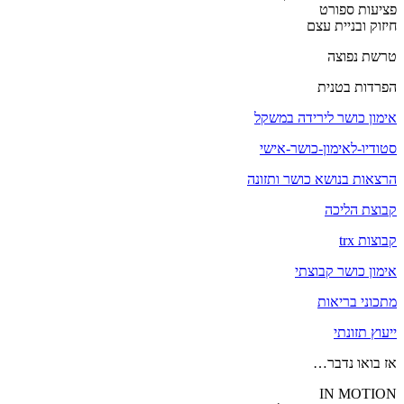
פציעות ספורט
חיזוק ובניית עצם
טרשת נפוצה
הפרדות בטנית
אימון כושר לירידה במשקל
סטודיו-לאימון-כושר-אישי
הרצאות בנושא כושר ותזונה
קבוצת הליכה
קבוצות trx
אימון כושר קבוצתי
מתכוני בריאות
ייעוץ תזונתי
אז בואו נדבר…
IN MOTION