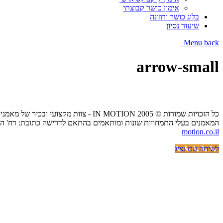
אימון כושר קבוצתי
בלוג כושר ותזונה
שיעור נסיון
Menu
back
arrow-small
כל הזכויות שמורות © IN MOTION 2005 - צוות מקצועי ובכיר של מאמני כושר אישיים הנותן שירות של אימון כושר אישי בביתך,בפארקים ציבוריים או בסטודיו בפריסה ארצית.
המאמנים בעלי התמחויות שונות ומותאמים בהתאם לדרישה כתובת: רח' הכרמל 20 בית אפריקה ישראל גני תקווה / הנשיא 57 קרית אונו - (כיכר דרכטן) / פתח תקווה העצמאות טלפון:333403
motion.co.il
לשיחה עם נציג