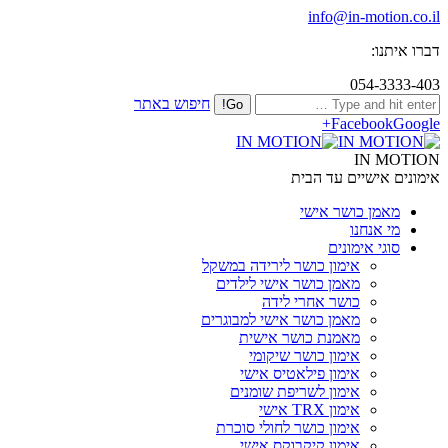
info@in-motion.co.il
דברו איתנו:
054-3333-403
חיפוש באתר
Facebook
Google+
IN MOTION
אימונים אישיים עד הבית
מאמן כושר אישי
מי אנחנו
סוגי אימונים
אימון כושר לירידה במשקל
מאמן כושר אישי לילדים
כושר אחרי לידה
מאמן כושר אישי למבוגרים
מאמנת כושר אישית
אימון כושר שיקומי
אימון פילאטיס אישי
אימון לשריפת שומנים
אימון TRX אישי
אימון כושר לחולי סוכרת
אימון קיקבוקס אישי