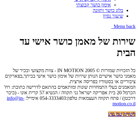
אימון כושר קבוצתי
בלוג כושר ותזונה
שיעור נסיון
Menu
back
שירות של מאמן כושר אישי עד
הבית
כל הזכויות שמורות © IN MOTION 2005 - צוות מקצועי ובכיר של
מאמני כושר אישיים הנותן שירות של אימון כושר אישי בביתך,בפארקים
ציבוריים או בסטודיו בפריסה ארצית.
המאמנים בעלי התמחויות שונות ומותאמים בהתאם לדרישה כתובת: רח'
הכרמל 20 בית אפריקה ישראל גני תקווה / הנשיא 57 קרית אונו - (כיכר
דרכטן) / פתח תקווה העצמאות טלפון:054-3333403 אימייל:
info@in-
motion.co.il
לשיחה עם נציג