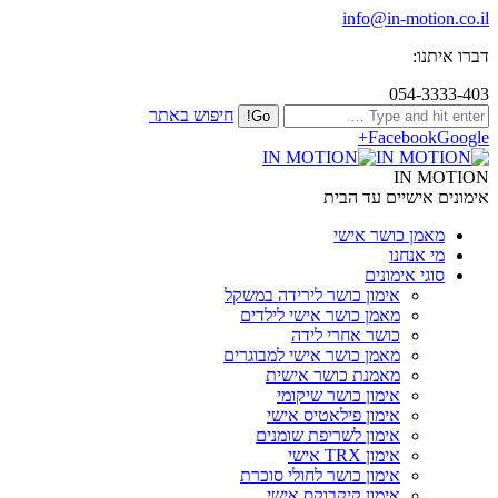
info@in-motion.co.il
דברו איתנו:
054-3333-403
חיפוש באתר
Facebook
Google+
IN MOTION
אימונים אישיים עד הבית
מאמן כושר אישי
מי אנחנו
סוגי אימונים
אימון כושר לירידה במשקל
מאמן כושר אישי לילדים
כושר אחרי לידה
מאמן כושר אישי למבוגרים
מאמנת כושר אישית
אימון כושר שיקומי
אימון פילאטיס אישי
אימון לשריפת שומנים
אימון TRX אישי
אימון כושר לחולי סוכרת
אימון קיקבוקס אישי