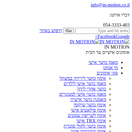
info@in-motion.co.il
דברו איתנו:
054-3333-403
חיפוש באתר
Facebook
Google+
IN MOTION
אימונים אישיים עד הבית
מאמן כושר אישי
מי אנחנו
סוגי אימונים
אימון כושר לירידה במשקל
מאמן כושר אישי לילדים
כושר אחרי לידה
מאמן כושר אישי למבוגרים
מאמנת כושר אישית
אימון כושר שיקומי
אימון פילאטיס אישי
אימון לשריפת שומנים
אימון TRX אישי
אימון כושר לחולי סוכרת
אימון קיקבוקס אישי