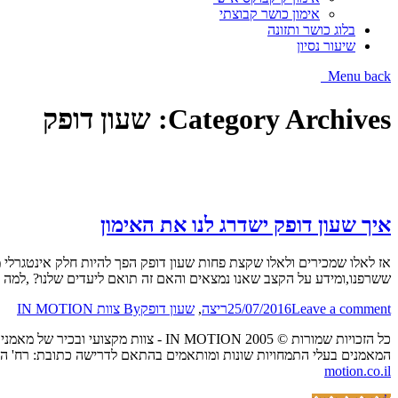
אימון כושר קבוצתי
בלוג כושר ותזונה
שיעור נסיון
Menu
back
Category Archives:
שעון דופק
איך שעון דופק ישדרג לנו את האימון
אז לאלו שמכירים ולאלו שקצת פחות שעון דופק הפך להיות חלק אינטגרלי מ
ששרפנו,ומידע על הקצב שאנו נמצאים והאם זה תואם ליעדים שלנו? ,למה 
Leave a comment
25/07/2016
ריצה
,
שעון דופק
By
צוות IN MOTION
כל הזכויות שמורות © IN MOTION 2005 - צוות מקצועי ובכיר של מאמני כושר אישיים הנותן שירות של אימון כושר אישי בביתך,בפארקים ציבוריים או בסטודיו בפריסה ארצית.
המאמנים בעלי התמחויות שונות ומותאמים בהתאם לדרישה כתובת: רח' הכרמל 20 בית אפריקה ישראל גני תקווה / הנשיא 57 קרית אונו - (כיכר דרכטן) / פתח תקווה העצמאות טלפון:333403
motion.co.il