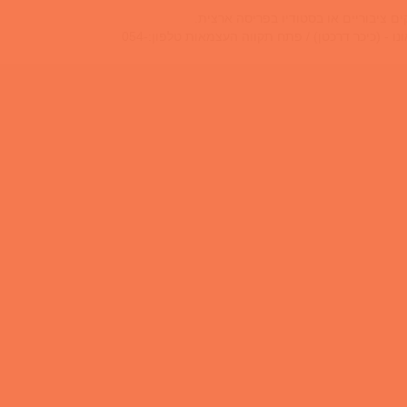
המאמנים בעלי התמחויות שונות ומותאמים בהתאם לדרישה כתובת: רח' הכרמל 20 בית אפריקה ישראל גני תקווה / הנשיא 57 קרית אונו - (כיכר דרכטן) / פתח תקווה העצמאות טלפון:054-