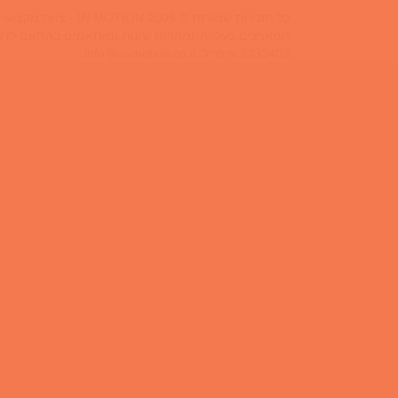
כל הזכויות שמורות © IN MOTION 2005 - צוות מקצועי ובכיר של מאמני כושר אישיים הנותן שירות של אימון כושר אישי בביתך,בפארקים ציבוריים או בסטודיו בפריסה ארצית.
3333403 אימייל:
info@in-motion.co.il