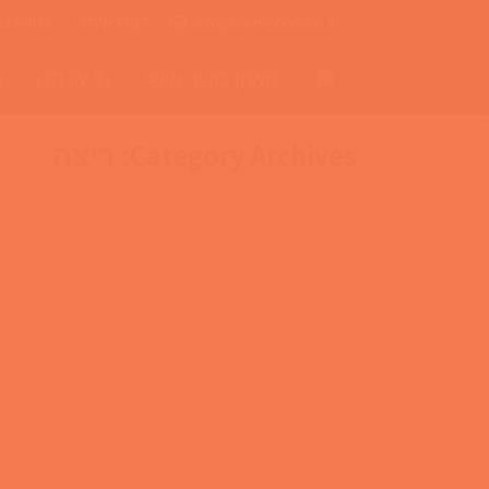
info@in-motion.co.il
דברו איתנו:
333-403
מאמן כושר אישי
מי אנחנו
ס
Category Archives:
ריצה
איך שעון דופק ישדרג לנו את האימו
אז לאלו שמכירים ולאלו שקצת פחות שעון דופק 
היתרון המשמעותי בלקבל נתונים על כמות הקלור
אמין? וכו… אז בואו נתחיל…
25/07/2016
Leave a comment
ריצה
,
שעון דופק