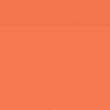
חיפוש
054-3
וגי אימונים
בלוג כושר ותזונה
שיעור נסיון
ן
הפך להיות חלק אינטגרלי משגרת האימונים שלנו גם באימוני הריצה,הכח 
יות ששרפנו,ומידע על הקצב שאנו נמצאים והאם זה תואם ליעדים שלנו? 
By
צוות IN MOTION