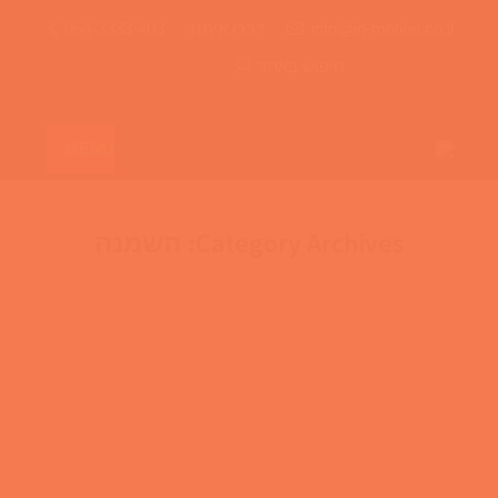
info@in-motion.co.il
דברו איתנו:
054-3333-403
חיפוש באתר
MENU
Category Archives:
השמנה
האם זה באמת קל לרדת במשקל ?
— זה לא באמת קל לרדת במשקל אבל לא תמיד עושים
מה שקל. צריך הרבה זמן, מסירות וכוח רצון כדי להגיע
לתוצאה הרצויה. אחת הסיבות לכך שאנשים מתקשים