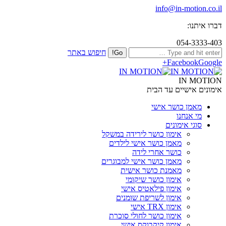
info@in-motion.co.il
דברו איתנו:
054-3333-403
חיפוש באתר
Facebook
Google+
IN MOTION
אימונים אישיים עד הבית
מאמן כושר אישי
מי אנחנו
סוגי אימונים
אימון כושר לירידה במשקל
מאמן כושר אישי לילדים
כושר אחרי לידה
מאמן כושר אישי למבוגרים
מאמנת כושר אישית
אימון כושר שיקומי
אימון פילאטיס אישי
אימון לשריפת שומנים
אימון TRX אישי
אימון כושר לחולי סוכרת
אימון קיקבוקס אישי