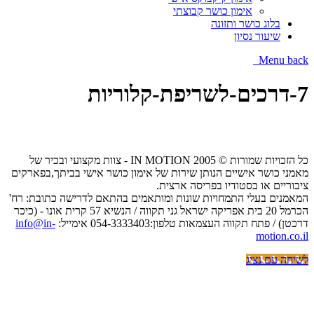
אימון כושר קבוצתי
בלוג כושר ותזונה
שיעור נסיון
Menu
back
7-דרכים-לשריפת-קלוריות
כל הזכויות שמורות © IN MOTION 2005 - צוות מקצועי ובכיר של
מאמני כושר אישיים הנותן שירות של אימון כושר אישי בביתך,בפארקים
ציבוריים או בסטודיו בפריסה ארצית.
המאמנים בעלי התמחויות שונות ומותאמים בהתאם לדרישה כתובת: רח'
הכרמל 20 בית אפריקה ישראל גני תקווה / הנשיא 57 קרית אונו - (כיכר
דרכטן) / פתח תקווה העצמאות טלפון:054-3333403 אימייל:
info@in-
motion.co.il
לשיחה עם נציג