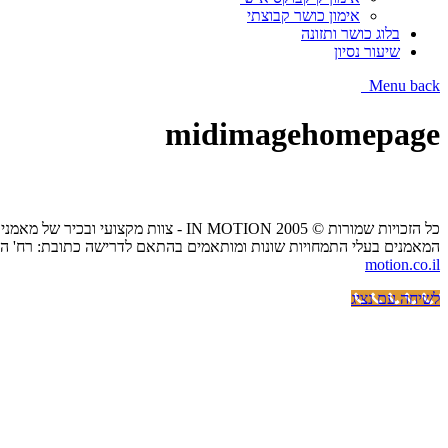
אימון כושר קבוצתי
בלוג כושר ותזונה
שיעור נסיון
Menu
back
midimagehomepage
כל הזכויות שמורות © IN MOTION 2005 - צוות מקצועי ובכיר של מאמני כושר אישיים הנותן שירות של אימון כושר אישי בביתך,בפארקים ציבוריים או בסטודיו בפריסה ארצית.
המאמנים בעלי התמחויות שונות ומותאמים בהתאם לדרישה כתובת: רח' הכרמל 20 בית אפריקה ישראל גני תקווה / הנשיא 57 קרית אונו - (כיכר דרכטן) / פתח תקווה העצמאות טלפון:333403
motion.co.il
לשיחה עם נציג