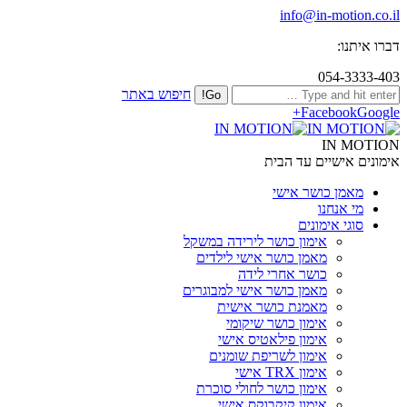
info@in-motion.co.il
דברו איתנו:
054-3333-403
חיפוש באתר
Facebook
Google+
IN MOTION
אימונים אישיים עד הבית
מאמן כושר אישי
מי אנחנו
סוגי אימונים
אימון כושר לירידה במשקל
מאמן כושר אישי לילדים
כושר אחרי לידה
מאמן כושר אישי למבוגרים
מאמנת כושר אישית
אימון כושר שיקומי
אימון פילאטיס אישי
אימון לשריפת שומנים
אימון TRX אישי
אימון כושר לחולי סוכרת
אימון קיקבוקס אישי