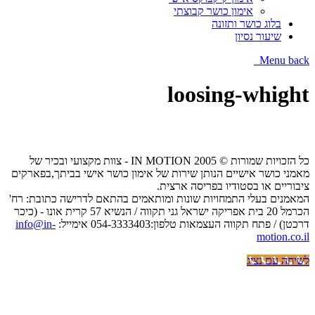
אימון כושר קבוצתי
בלוג כושר ותזונה
שיעור נסיון
Menu
back
loosing-whight
כל הזכויות שמורות © IN MOTION 2005 - צוות מקצועי ובכיר של
מאמני כושר אישיים הנותן שירות של אימון כושר אישי בביתך,בפארקים
ציבוריים או בסטודיו בפריסה ארצית.
המאמנים בעלי התמחויות שונות ומותאמים בהתאם לדרישה כתובת: רח'
הכרמל 20 בית אפריקה ישראל גני תקווה / הנשיא 57 קרית אונו - (כיכר
דרכטן) / פתח תקווה העצמאות טלפון:054-3333403 אימייל:
info@in-
motion.co.il
לשיחה עם נציג