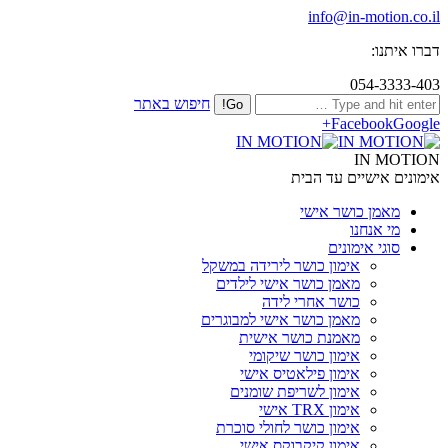
info@in-motion.co.il
דברו איתנו:
054-3333-403
חיפוש באתר
Facebook
Google+
IN MOTION
אימונים אישיים עד הבית
מאמן כושר אישי
מי אנחנו
סוגי אימונים
אימון כושר לירידה במשקל
מאמן כושר אישי לילדים
כושר אחרי לידה
מאמן כושר אישי למבוגרים
מאמנת כושר אישית
אימון כושר שיקומי
אימון פילאטיס אישי
אימון לשריפת שומנים
אימון TRX אישי
אימון כושר לחולי סוכרת
אימון קיקבוקס אישי