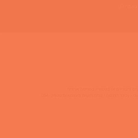
 באתר
המאמנים בעלי התמחויות שונות ומותאמים בהתאם לדרישה כתובת: רח' הכרמל 20 בית אפריקה ישראל גני תקווה / הנשיא 57 קרית אונו - (כיכר דרכטן) / פתח תקווה העצמאות טלפון:054-