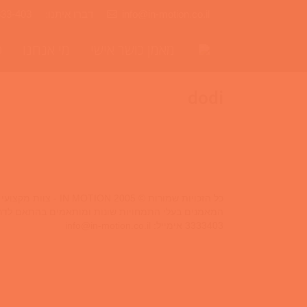
info@in-motion.co.il
דברו איתנו:
333-403
מאמן כושר אישי
מי אנחנו
ס
dodi
כל הזכויות שמורות © IN MOTION 2005 - צוות מקצועי ובכיר של מאמני כושר אישיים הנותן שירות של אימון כושר אישי בביתך,בפארקים ציבוריים או בסטודיו בפריסה ארצית.
3333403 אימייל:
info@in-motion.co.il