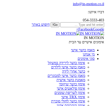
info@in-motion.co.il
דברו איתנו:
054-3333-403
חיפוש באתר
Facebook
Google+
IN MOTION
אימונים אישיים עד הבית
מאמן כושר אישי
מי אנחנו
סוגי אימונים
אימון כושר לירידה במשקל
מאמן כושר אישי לילדים
כושר אחרי לידה
מאמן כושר אישי למבוגרים
מאמנת כושר אישית
אימון כושר שיקומי
אימון פילאטיס אישי
אימון לשריפת שומנים
אימון TRX אישי
אימון כושר לחולי סוכרת
אימון קיקבוקס אישי