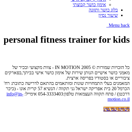
אימון כושר קבוצתי
בלוג כושר ותזונה
שיעור נסיון
Menu
back
personal fitness trainer for kids
כל הזכויות שמורות © IN MOTION 2005 - צוות מקצועי ובכיר של
מאמני כושר אישיים הנותן שירות של אימון כושר אישי בביתך,בפארקים
ציבוריים או בסטודיו בפריסה ארצית.
המאמנים בעלי התמחויות שונות ומותאמים בהתאם לדרישה כתובת: רח'
הכרמל 20 בית אפריקה ישראל גני תקווה / הנשיא 57 קרית אונו - (כיכר
דרכטן) / פתח תקווה העצמאות טלפון:054-3333403 אימייל:
info@in-
motion.co.il
לשיחה עם נציג