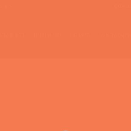
חיפוש
054-3
מן כושר אישי
מי אנחנו
סוגי אימונים
בלוג כושר ו