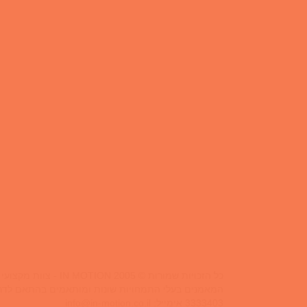
כל הזכויות שמורות © IN MOTION 2005 - צוות מקצועי ובכיר של מאמני כושר אישיים הנותן שירות של אימון כושר אישי בביתך,בפארקים ציבוריים או בסטודיו בפריסה ארצית.
3333403 אימייל:
info@in-motion.co.il