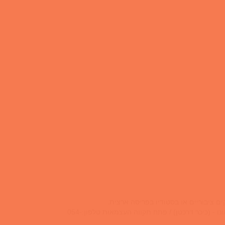
המאמנים בעלי התמחויות שונות ומותאמים בהתאם לדרישה כתובת: רח' הכרמל 20 בית אפריקה ישראל גני תקווה / הנשיא 57 קרית אונו - (כיכר דרכטן) / פתח תקווה העצמאות טלפון:054-