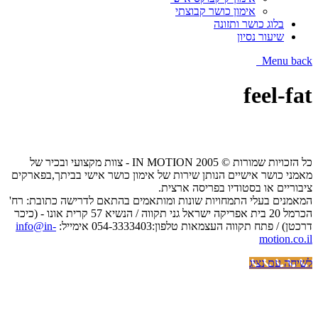
אימון כושר קבוצתי
בלוג כושר ותזונה
שיעור נסיון
Menu
back
feel-fat
כל הזכויות שמורות © IN MOTION 2005 - צוות מקצועי ובכיר של
מאמני כושר אישיים הנותן שירות של אימון כושר אישי בביתך,בפארקים
ציבוריים או בסטודיו בפריסה ארצית.
המאמנים בעלי התמחויות שונות ומותאמים בהתאם לדרישה כתובת: רח'
הכרמל 20 בית אפריקה ישראל גני תקווה / הנשיא 57 קרית אונו - (כיכר
דרכטן) / פתח תקווה העצמאות טלפון:054-3333403 אימייל:
info@in-
motion.co.il
לשיחה עם נציג