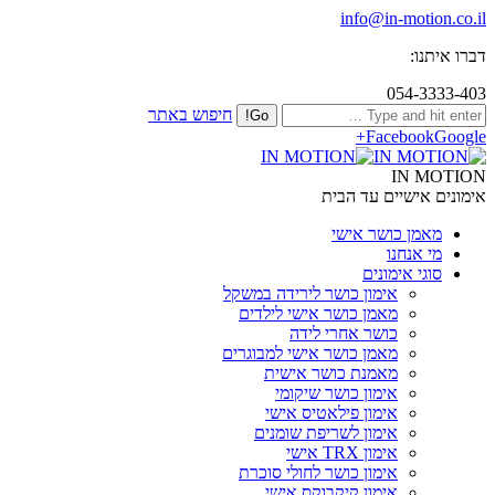
info@in-motion.co.il
דברו איתנו:
054-3333-403
חיפוש באתר
Facebook
Google+
IN MOTION
אימונים אישיים עד הבית
מאמן כושר אישי
מי אנחנו
סוגי אימונים
אימון כושר לירידה במשקל
מאמן כושר אישי לילדים
כושר אחרי לידה
מאמן כושר אישי למבוגרים
מאמנת כושר אישית
אימון כושר שיקומי
אימון פילאטיס אישי
אימון לשריפת שומנים
אימון TRX אישי
אימון כושר לחולי סוכרת
אימון קיקבוקס אישי