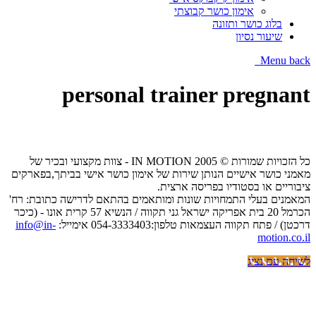
אימון כושר קבוצתי
בלוג כושר ותזונה
שיעור נסיון
Menu
back
personal trainer pregnant
כל הזכויות שמורות © IN MOTION 2005 - צוות מקצועי ובכיר של
מאמני כושר אישיים הנותן שירות של אימון כושר אישי בביתך,בפארקים
ציבוריים או בסטודיו בפריסה ארצית.
המאמנים בעלי התמחויות שונות ומותאמים בהתאם לדרישה כתובת: רח'
הכרמל 20 בית אפריקה ישראל גני תקווה / הנשיא 57 קרית אונו - (כיכר
דרכטן) / פתח תקווה העצמאות טלפון:054-3333403 אימייל:
info@in-
motion.co.il
לשיחה עם נציג