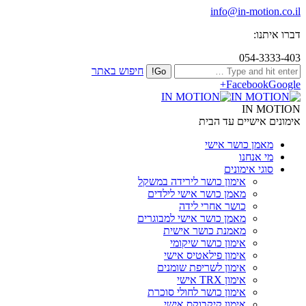
info@in-motion.co.il
דברו איתנו:
054-3333-403
חיפוש באתר
Facebook
Google+
IN MOTION
אימונים אישיים עד הבית
מאמן כושר אישי
מי אנחנו
סוגי אימונים
אימון כושר לירידה במשקל
מאמן כושר אישי לילדים
כושר אחרי לידה
מאמן כושר אישי למבוגרים
מאמנת כושר אישית
אימון כושר שיקומי
אימון פילאטיס אישי
אימון לשריפת שומנים
אימון TRX אישי
אימון כושר לחולי סוכרת
אימון קיקבוקס אישי