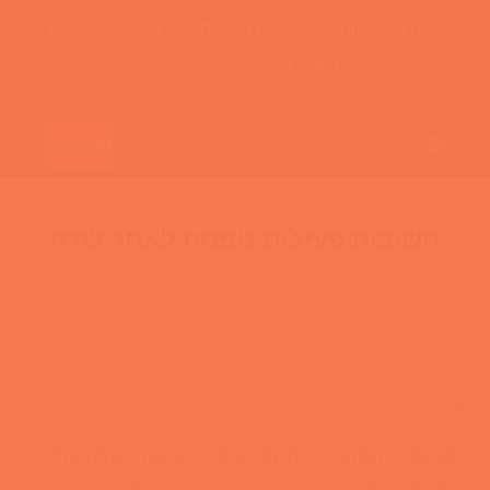
info@in-motion.co.il
דברו איתנו:
054-3333-403
חיפוש באתר
MENU
חשיבות פעילות גופנית לאחר לידה
master
By
צוות IN MOTION
כושר חשוב לכולם. אבל, עבור אמהות