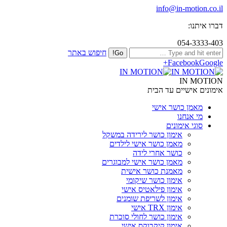
info@in-motion.co.il
דברו איתנו:
054-3333-403
חיפוש באתר
Facebook
Google+
IN MOTION
אימונים אישיים עד הבית
מאמן כושר אישי
מי אנחנו
סוגי אימונים
אימון כושר לירידה במשקל
מאמן כושר אישי לילדים
כושר אחרי לידה
מאמן כושר אישי למבוגרים
מאמנת כושר אישית
אימון כושר שיקומי
אימון פילאטיס אישי
אימון לשריפת שומנים
אימון TRX אישי
אימון כושר לחולי סוכרת
אימון קיקבוקס אישי