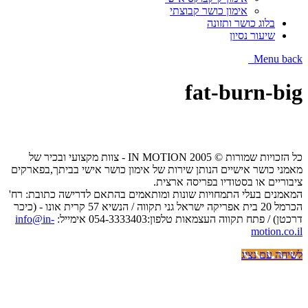
אימון כושר קבוצתי
בלוג כושר ותזונה
שיעור נסיון
Menu
back
fat-burn-big
כל הזכויות שמורות © IN MOTION 2005 - צוות מקצועי ובכיר של
מאמני כושר אישיים הנותן שירות של אימון כושר אישי בביתך,בפארקים
ציבוריים או בסטודיו בפריסה ארצית.
המאמנים בעלי התמחויות שונות ומותאמים בהתאם לדרישה כתובת: רח'
הכרמל 20 בית אפריקה ישראל גני תקווה / הנשיא 57 קרית אונו - (כיכר
דרכטן) / פתח תקווה העצמאות טלפון:054-3333403 אימייל:
info@in-
motion.co.il
לשיחה עם נציג