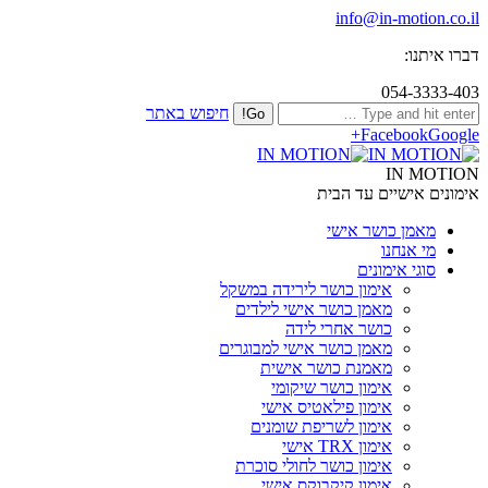
info@in-motion.co.il
דברו איתנו:
054-3333-403
חיפוש באתר
Facebook
Google+
IN MOTION
אימונים אישיים עד הבית
מאמן כושר אישי
מי אנחנו
סוגי אימונים
אימון כושר לירידה במשקל
מאמן כושר אישי לילדים
כושר אחרי לידה
מאמן כושר אישי למבוגרים
מאמנת כושר אישית
אימון כושר שיקומי
אימון פילאטיס אישי
אימון לשריפת שומנים
אימון TRX אישי
אימון כושר לחולי סוכרת
אימון קיקבוקס אישי