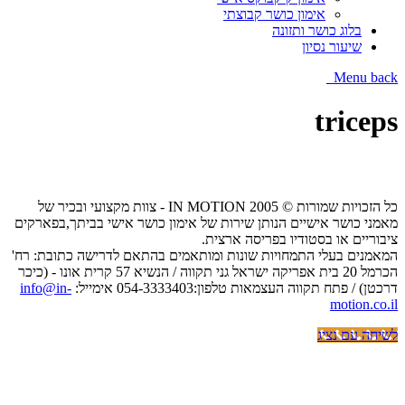
אימון כושר קבוצתי
בלוג כושר ותזונה
שיעור נסיון
Menu
back
triceps
כל הזכויות שמורות © IN MOTION 2005 - צוות מקצועי ובכיר של
מאמני כושר אישיים הנותן שירות של אימון כושר אישי בביתך,בפארקים
ציבוריים או בסטודיו בפריסה ארצית.
המאמנים בעלי התמחויות שונות ומותאמים בהתאם לדרישה כתובת: רח'
הכרמל 20 בית אפריקה ישראל גני תקווה / הנשיא 57 קרית אונו - (כיכר
דרכטן) / פתח תקווה העצמאות טלפון:054-3333403 אימייל:
info@in-
motion.co.il
לשיחה עם נציג