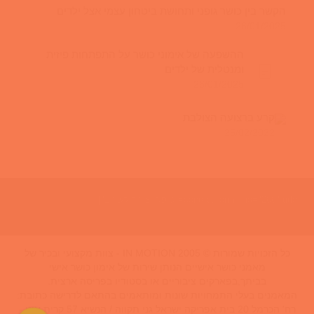
הקשר בין כושר גופני ותחושת ביטחון עצמי אצל ילדים
26/01/2025
ההשפעה של אימוני כושר על התפתחות פיזית
ומנטלית של ילדים
26/01/2025
קרע ברצועה הצולבת
25/02/2022
[contact-form-7 id="266" title="טופס יצירת קשר 1"]
כל הזכויות שמורות © IN MOTION 2005 - צוות מקצועי ובכיר של
מאמני כושר אישיים הנותן שירות של אימון כושר אישי
בביתך,בפארקים ציבוריים או בסטודיו בפריסה ארצית.
המאמנים בעלי התמחויות שונות ומותאמים בהתאם לדרישה כתובת:
רח' הכרמל 20 בית אפריקה ישראל גני תקווה / הנשיא 57 קרית אונו -