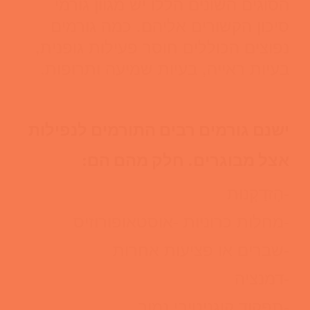
הסוגים השונים הללו יש מגוון גורמי
סיכון הקשורים אליהם. כמה גורמים
נפוצים הכוללים חוסר פעילות גופנית,
בעיות ראייה, בעיות שמיעה ותרופות.
ישנם גורמים רבים התורמים לנפילות
אצל מבוגרים. חלק מהם הם:
-הְזדַקְנוּת
-מחלות כרוניות -אוסטאופורוזיס
-שברים או פציעות אחרות
-דמנציה
-תפקוד קוגניטיבי נמוך