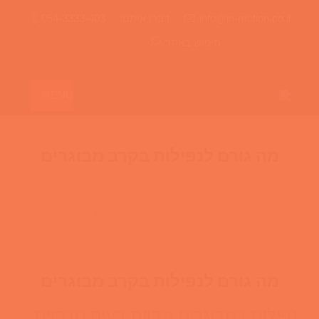
info@in-motion.co.il
דברו איתנו:
054-3333-403
חיפוש באתר
MENU
מה גורם לנפילות בקרב מבוגרים
master
By
צוות IN MOTION
מה גורם לנפילות בקרב מבוגרים
נפילות במבוגרים מהוות בעיה מרכזית