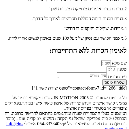
2.בניית תכנית אימונים מדוייקת למטרות שלך.
3.בניית תכנית תזונה הכוללת תפריטים לאורך כל הדרך.
4.מדידות, שקילות והיקפים דו חודשי
5.מאמני הכושר עם נסיון של מעל ל10 שנים באימון לנשים אחרי לידה.
לאימון הכרות ללא התחייבות:
שם מלא
טלפון
עיר מגורים
שליחת טופס
[contact-form-7 id="266" title="טופס יצירת קשר 1"]
כל הזכויות שמורות © IN MOTION 2005 - צוות מקצועי ובכיר של
מאמני כושר אישיים הנותן שירות של אימון כושר אישי בביתך,בפארקים
ציבוריים או בסטודיו בפריסה ארצית.
המאמנים בעלי התמחויות שונות ומותאמים בהתאם לדרישה כתובת: רח'
הכרמל 20 בית אפריקה ישראל גני תקווה / הנשיא 57 קרית אונו - (כיכר
דרכטן) / פתח תקווה העצמאות טלפון:054-3333403 אימייל:
info@in-
motion.co.il