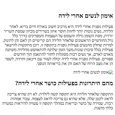
אימון לנשים אחרי לידה
פעילות גופנית אחרי לידה היא מרכיב חשוב באורח חיים בריא. לאחר
הלידה, נשים נוטות יותר לחוות חוסר איזון בשרירים מכיוון שמסת השריר
יורדת, מסת השומן גדלה והעומס על העצמות והמפרקים בדרך כלל
גדל.
החודשיים הראשונים שלאחר הלידה הם קריטיים הן לאם והן לתינוק.
למרות שחלק מהנשים פעילות גופנית בתקופה זו, רובן מתקשות להישאר
פעילות בגלל סיבות שונות.
משך הזמן שלוקח להתאושש מהלידה משתנה
מאדם לאדם, אך נשים רבות מסוגלות לחזור להתאמן תוך חודשים
ספורים. פעילות גופנית אחרי לידה יכולה לעזור עם דיכאון וחרדה, לשפר
הן את מצב הרוח של האם והן את בריאותה הגופני.
מהם היתרונות בפעילות כושר אחרי לידה?
התקופה שלאחר הלידה היא תקופה קשה ליולדת. לא רק שהיא צריכה
לדאוג לקטן שלה, אלא שהיא גם צריכה לדאוג לעצמה. עבור אמהות
רבות, שמירה על כושר ובריאות במהלך תקופה זו עשויה להיראות כמטרה
בלתי מושגת.