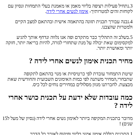
3.נתחיל פעילות רציפה בליווי מאמן או מאמנת בעלי התמחות ונסיון עם
לקוחות זהים למטרותיך-
אימון לנשים אחרי לידה
.
4.נבנה עבורך תכנית תזונה בהתאמה אישית ובהתאם למצב הקיים
ולמטרות שהצבנו.
5.בשלב זה התהליך כבר מתקדם ופה אנו נלווה ונדחף אותך להגיע
למקסימום שאת יכולה על מנת שתחזרי לגזרה, להיות בריאה יותר, חזקה
יותר ומאושרת יותר.
מחיר תכנית אימון לנשים אחרי לידה ?
שיטת התמחור עובדת לפי כרטיסיות או מנוי בהתאם לתקופה
שתבחרי,המחיר משתנה לפי כמות האימונים השבועית והחודשית שאת
מבצעת. לחברתנו מגוון מסלולים במחירים נוחים לכל כיס.
כמה עובדות שלא ידעת על תכנית כושר אחרי
לידה ?
מדובר בתכנית המקיפה ביותר לאימון נשים אחרי לידה (נסיון של מעל ל15
שנים) !
1.התכנית כוללת אימון אישי בליווי ופיקוח לאורך כל הדרך.