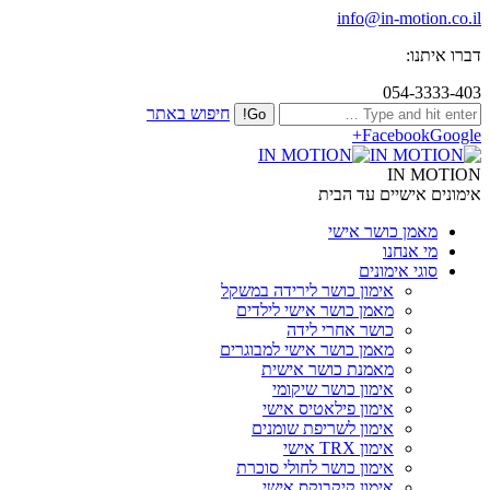
info@in-motion.co.il
דברו איתנו:
054-3333-403
חיפוש באתר
Facebook
Google+
IN MOTION
אימונים אישיים עד הבית
מאמן כושר אישי
מי אנחנו
סוגי אימונים
אימון כושר לירידה במשקל
מאמן כושר אישי לילדים
כושר אחרי לידה
מאמן כושר אישי למבוגרים
מאמנת כושר אישית
אימון כושר שיקומי
אימון פילאטיס אישי
אימון לשריפת שומנים
אימון TRX אישי
אימון כושר לחולי סוכרת
אימון קיקבוקס אישי