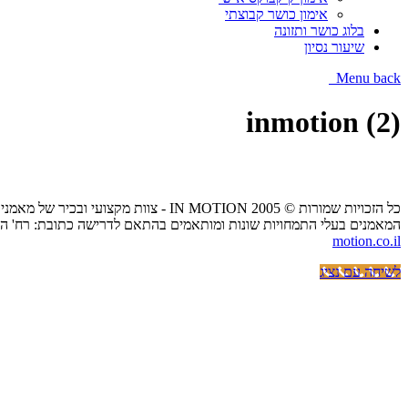
אימון כושר קבוצתי
בלוג כושר ותזונה
שיעור נסיון
Menu
back
inmotion (2)
כל הזכויות שמורות © IN MOTION 2005 - צוות מקצועי ובכיר של מאמני כושר אישיים הנותן שירות של אימון כושר אישי בביתך,בפארקים ציבוריים או בסטודיו בפריסה ארצית.
המאמנים בעלי התמחויות שונות ומותאמים בהתאם לדרישה כתובת: רח' הכרמל 20 בית אפריקה ישראל גני תקווה / הנשיא 57 קרית אונו - (כיכר דרכטן) / פתח תקווה העצמאות טלפון:333403
motion.co.il
לשיחה עם נציג