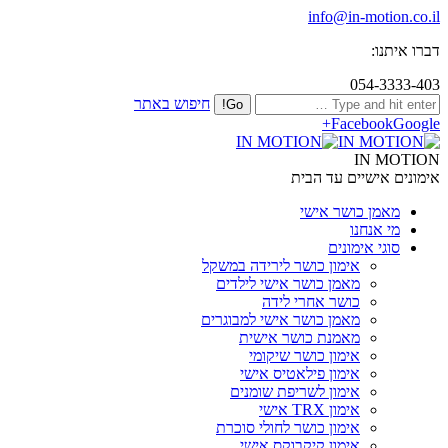
info@in-motion.co.il
דברו איתנו:
054-3333-403
חיפוש באתר
Facebook
Google+
IN MOTION
אימונים אישיים עד הבית
מאמן כושר אישי
מי אנחנו
סוגי אימונים
אימון כושר לירידה במשקל
מאמן כושר אישי לילדים
כושר אחרי לידה
מאמן כושר אישי למבוגרים
מאמנת כושר אישית
אימון כושר שיקומי
אימון פילאטיס אישי
אימון לשריפת שומנים
אימון TRX אישי
אימון כושר לחולי סוכרת
אימון קיקבוקס אישי