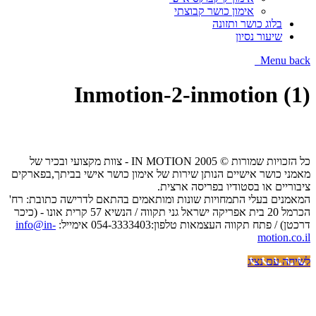
אימון כושר קבוצתי
בלוג כושר ותזונה
שיעור נסיון
Menu
back
Inmotion-2-inmotion (1)
כל הזכויות שמורות © IN MOTION 2005 - צוות מקצועי ובכיר של
מאמני כושר אישיים הנותן שירות של אימון כושר אישי בביתך,בפארקים
ציבוריים או בסטודיו בפריסה ארצית.
המאמנים בעלי התמחויות שונות ומותאמים בהתאם לדרישה כתובת: רח'
הכרמל 20 בית אפריקה ישראל גני תקווה / הנשיא 57 קרית אונו - (כיכר
דרכטן) / פתח תקווה העצמאות טלפון:054-3333403 אימייל:
info@in-
motion.co.il
לשיחה עם נציג