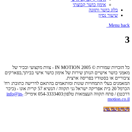
אימון כושר קבוצתי
בלוג כושר ותזונה
שיעור נסיון
Menu
back
3
כל הזכויות שמורות © IN MOTION 2005 - צוות מקצועי ובכיר של
מאמני כושר אישיים הנותן שירות של אימון כושר אישי בביתך,בפארקים
ציבוריים או בסטודיו בפריסה ארצית.
המאמנים בעלי התמחויות שונות ומותאמים בהתאם לדרישה כתובת: רח'
הכרמל 20 בית אפריקה ישראל גני תקווה / הנשיא 57 קרית אונו - (כיכר
דרכטן) / פתח תקווה העצמאות טלפון:054-3333403 אימייל:
info@in-
motion.co.il
לשיחה עם נציג