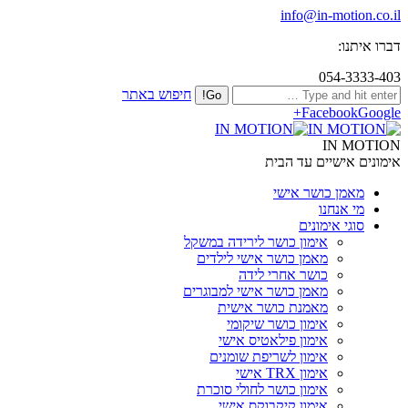
info@in-motion.co.il
דברו איתנו:
054-3333-403
חיפוש באתר
Facebook
Google+
IN MOTION
אימונים אישיים עד הבית
מאמן כושר אישי
מי אנחנו
סוגי אימונים
אימון כושר לירידה במשקל
מאמן כושר אישי לילדים
כושר אחרי לידה
מאמן כושר אישי למבוגרים
מאמנת כושר אישית
אימון כושר שיקומי
אימון פילאטיס אישי
אימון לשריפת שומנים
אימון TRX אישי
אימון כושר לחולי סוכרת
אימון קיקבוקס אישי