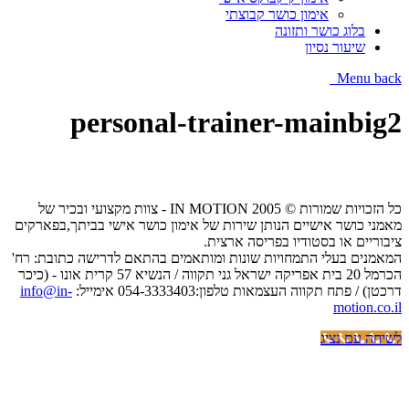
אימון כושר קבוצתי
בלוג כושר ותזונה
שיעור נסיון
Menu
back
personal-trainer-mainbig2
כל הזכויות שמורות © IN MOTION 2005 - צוות מקצועי ובכיר של
מאמני כושר אישיים הנותן שירות של אימון כושר אישי בביתך,בפארקים
ציבוריים או בסטודיו בפריסה ארצית.
המאמנים בעלי התמחויות שונות ומותאמים בהתאם לדרישה כתובת: רח'
הכרמל 20 בית אפריקה ישראל גני תקווה / הנשיא 57 קרית אונו - (כיכר
דרכטן) / פתח תקווה העצמאות טלפון:054-3333403 אימייל:
info@in-
motion.co.il
לשיחה עם נציג