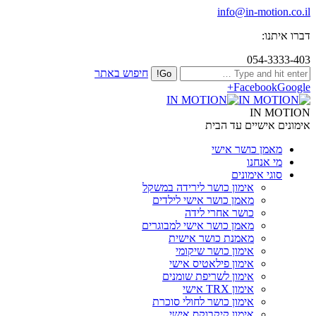
info@in-motion.co.il
דברו איתנו:
054-3333-403
חיפוש באתר
Facebook
Google+
IN MOTION
אימונים אישיים עד הבית
מאמן כושר אישי
מי אנחנו
סוגי אימונים
אימון כושר לירידה במשקל
מאמן כושר אישי לילדים
כושר אחרי לידה
מאמן כושר אישי למבוגרים
מאמנת כושר אישית
אימון כושר שיקומי
אימון פילאטיס אישי
אימון לשריפת שומנים
אימון TRX אישי
אימון כושר לחולי סוכרת
אימון קיקבוקס אישי