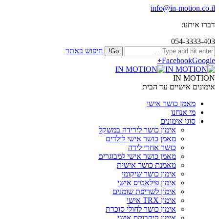
info@in-motion.co.il
דברו איתנו:
054-3333-403
חיפוש באתר
Facebook
Google+
IN MOTION
אימונים אישיים עד הבית
מאמן כושר אישי
מי אנחנו
סוגי אימונים
אימון כושר לירידה במשקל
מאמן כושר אישי לילדים
כושר אחרי לידה
מאמן כושר אישי למבוגרים
מאמנת כושר אישית
אימון כושר שיקומי
אימון פילאטיס אישי
אימון לשריפת שומנים
אימון TRX אישי
אימון כושר לחולי סוכרת
אימון קיקבוקס אישי