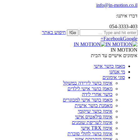
info@in-motion.co.il
דברו איתנו:
054-3333-403
חיפוש באתר
Facebook
Google+
IN MOTION
אימונים אישיים עד הבית
מאמן כושר אישי
מי אנחנו
סוגי אימונים
אימון כושר לירידה במשקל
מאמן כושר אישי לילדים
כושר אחרי לידה
מאמן כושר אישי למבוגרים
מאמנת כושר אישית
אימון כושר שיקומי
אימון פילאטיס אישי
אימון לשריפת שומנים
אימון TRX אישי
אימון כושר לחולי סוכרת
אימון קיקבוקס אישי