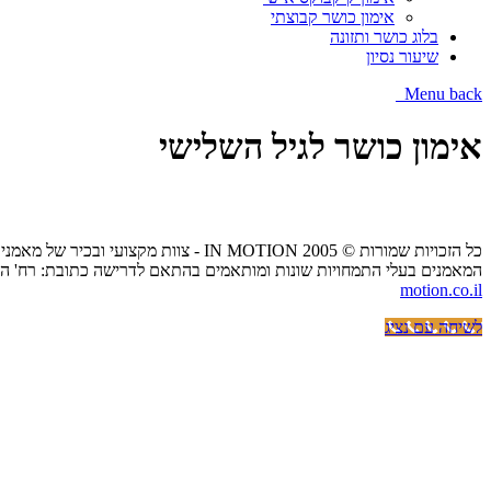
אימון כושר קבוצתי
בלוג כושר ותזונה
שיעור נסיון
Menu
back
אימון כושר לגיל השלישי
כל הזכויות שמורות © IN MOTION 2005 - צוות מקצועי ובכיר של מאמני כושר אישיים הנותן שירות של אימון כושר אישי בביתך,בפארקים ציבוריים או בסטודיו בפריסה ארצית.
המאמנים בעלי התמחויות שונות ומותאמים בהתאם לדרישה כתובת: רח' הכרמל 20 בית אפריקה ישראל גני תקווה / הנשיא 57 קרית אונו - (כיכר דרכטן) / פתח תקווה העצמאות טלפון:333403
motion.co.il
לשיחה עם נציג