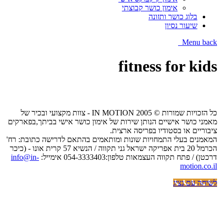
אימון כושר קבוצתי
בלוג כושר ותזונה
שיעור נסיון
Menu
back
fitness for kids
כל הזכויות שמורות © IN MOTION 2005 - צוות מקצועי ובכיר של
מאמני כושר אישיים הנותן שירות של אימון כושר אישי בביתך,בפארקים
ציבוריים או בסטודיו בפריסה ארצית.
המאמנים בעלי התמחויות שונות ומותאמים בהתאם לדרישה כתובת: רח'
הכרמל 20 בית אפריקה ישראל גני תקווה / הנשיא 57 קרית אונו - (כיכר
דרכטן) / פתח תקווה העצמאות טלפון:054-3333403 אימייל:
info@in-
motion.co.il
לשיחה עם נציג