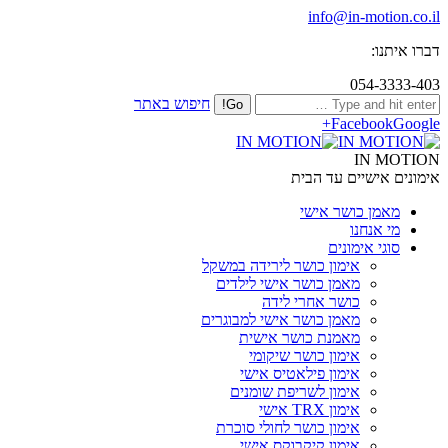
info@in-motion.co.il
דברו איתנו:
054-3333-403
חיפוש באתר
Facebook
Google+
IN MOTION
אימונים אישיים עד הבית
מאמן כושר אישי
מי אנחנו
סוגי אימונים
אימון כושר לירידה במשקל
מאמן כושר אישי לילדים
כושר אחרי לידה
מאמן כושר אישי למבוגרים
מאמנת כושר אישית
אימון כושר שיקומי
אימון פילאטיס אישי
אימון לשריפת שומנים
אימון TRX אישי
אימון כושר לחולי סוכרת
אימון קיקבוקס אישי