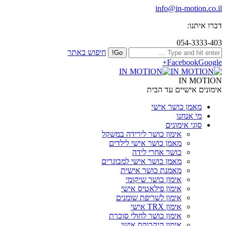
info@in-motion.co.il
דברו איתנו:
054-3333-403
חיפוש באתר
Facebook
Google+
IN MOTION
אימונים אישיים עד הבית
מאמן כושר אישי
מי אנחנו
סוגי אימונים
אימון כושר לירידה במשקל
מאמן כושר אישי לילדים
כושר אחרי לידה
מאמן כושר אישי למבוגרים
מאמנת כושר אישית
אימון כושר שיקומי
אימון פילאטיס אישי
אימון לשריפת שומנים
אימון TRX אישי
אימון כושר לחולי סוכרת
אימון קיקבוקס אישי