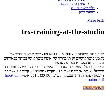
אימון כושר קבוצתי
בלוג כושר ותזונה
שיעור נסיון
Menu
back
trx-training-at-the-studio
כל הזכויות שמורות © IN MOTION 2005 - צוות מקצועי ובכיר של
מאמני כושר אישיים הנותן שירות של אימון כושר אישי בביתך,בפארקים
ציבוריים או בסטודיו בפריסה ארצית.
המאמנים בעלי התמחויות שונות ומותאמים בהתאם לדרישה כתובת: רח'
הכרמל 20 בית אפריקה ישראל גני תקווה / הנשיא 57 קרית אונו - (כיכר
דרכטן) / פתח תקווה העצמאות טלפון:054-3333403 אימייל:
info@in-
motion.co.il
לשיחה עם נציג