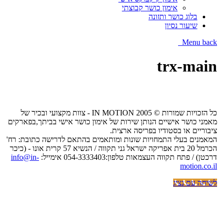
אימון כושר קבוצתי
בלוג כושר ותזונה
שיעור נסיון
Menu
back
trx-main
כל הזכויות שמורות © IN MOTION 2005 - צוות מקצועי ובכיר של
מאמני כושר אישיים הנותן שירות של אימון כושר אישי בביתך,בפארקים
ציבוריים או בסטודיו בפריסה ארצית.
המאמנים בעלי התמחויות שונות ומותאמים בהתאם לדרישה כתובת: רח'
הכרמל 20 בית אפריקה ישראל גני תקווה / הנשיא 57 קרית אונו - (כיכר
דרכטן) / פתח תקווה העצמאות טלפון:054-3333403 אימייל:
info@in-
motion.co.il
לשיחה עם נציג