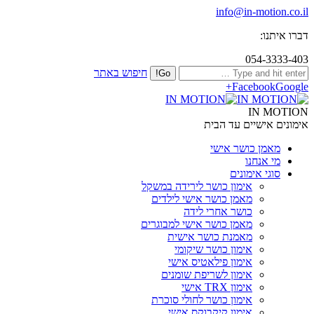
info@in-motion.co.il
דברו איתנו:
054-3333-403
חיפוש באתר
Facebook
Google+
IN MOTION
אימונים אישיים עד הבית
מאמן כושר אישי
מי אנחנו
סוגי אימונים
אימון כושר לירידה במשקל
מאמן כושר אישי לילדים
כושר אחרי לידה
מאמן כושר אישי למבוגרים
מאמנת כושר אישית
אימון כושר שיקומי
אימון פילאטיס אישי
אימון לשריפת שומנים
אימון TRX אישי
אימון כושר לחולי סוכרת
אימון קיקבוקס אישי