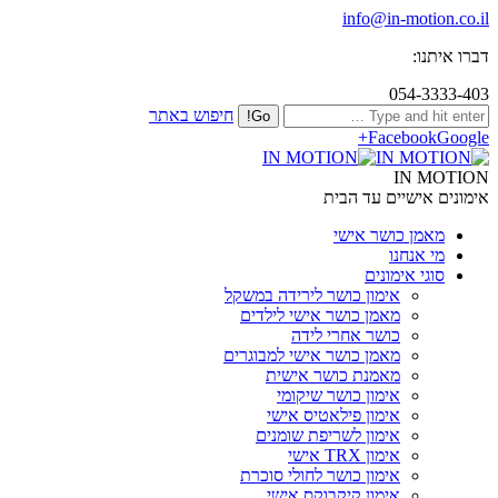
info@in-motion.co.il
דברו איתנו:
054-3333-403
חיפוש באתר
Facebook
Google+
IN MOTION
אימונים אישיים עד הבית
מאמן כושר אישי
מי אנחנו
סוגי אימונים
אימון כושר לירידה במשקל
מאמן כושר אישי לילדים
כושר אחרי לידה
מאמן כושר אישי למבוגרים
מאמנת כושר אישית
אימון כושר שיקומי
אימון פילאטיס אישי
אימון לשריפת שומנים
אימון TRX אישי
אימון כושר לחולי סוכרת
אימון קיקבוקס אישי