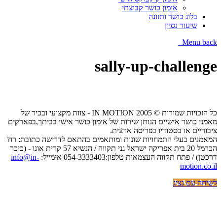
אימון כושר קבוצתי
בלוג כושר ותזונה
שיעור נסיון
Menu
back
sally-up-challenge
כל הזכויות שמורות © IN MOTION 2005 - צוות מקצועי ובכיר של
מאמני כושר אישיים הנותן שירות של אימון כושר אישי בביתך,בפארקים
ציבוריים או בסטודיו בפריסה ארצית.
המאמנים בעלי התמחויות שונות ומותאמים בהתאם לדרישה כתובת: רח'
הכרמל 20 בית אפריקה ישראל גני תקווה / הנשיא 57 קרית אונו - (כיכר
דרכטן) / פתח תקווה העצמאות טלפון:054-3333403 אימייל:
info@in-
motion.co.il
לשיחה עם נציג