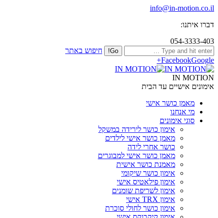
info@in-motion.co.il
דברו איתנו:
054-3333-403
חיפוש באתר
Facebook
Google+
IN MOTION
אימונים אישיים עד הבית
מאמן כושר אישי
מי אנחנו
סוגי אימונים
אימון כושר לירידה במשקל
מאמן כושר אישי לילדים
כושר אחרי לידה
מאמן כושר אישי למבוגרים
מאמנת כושר אישית
אימון כושר שיקומי
אימון פילאטיס אישי
אימון לשריפת שומנים
אימון TRX אישי
אימון כושר לחולי סוכרת
אימון קיקבוקס אישי