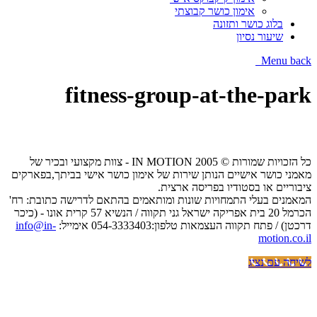
אימון כושר קבוצתי
בלוג כושר ותזונה
שיעור נסיון
Menu
back
fitness-group-at-the-park
כל הזכויות שמורות © IN MOTION 2005 - צוות מקצועי ובכיר של
מאמני כושר אישיים הנותן שירות של אימון כושר אישי בביתך,בפארקים
ציבוריים או בסטודיו בפריסה ארצית.
המאמנים בעלי התמחויות שונות ומותאמים בהתאם לדרישה כתובת: רח'
הכרמל 20 בית אפריקה ישראל גני תקווה / הנשיא 57 קרית אונו - (כיכר
דרכטן) / פתח תקווה העצמאות טלפון:054-3333403 אימייל:
info@in-
motion.co.il
לשיחה עם נציג