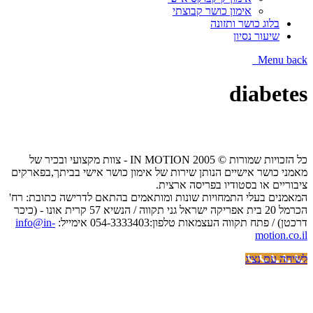
אימון כושר קבוצתי
בלוג כושר ותזונה
שיעור נסיון
Menu
back
diabetes
כל הזכויות שמורות © IN MOTION 2005 - צוות מקצועי ובכיר של
מאמני כושר אישיים הנותן שירות של אימון כושר אישי בביתך,בפארקים
ציבוריים או בסטודיו בפריסה ארצית.
המאמנים בעלי התמחויות שונות ומותאמים בהתאם לדרישה כתובת: רח'
הכרמל 20 בית אפריקה ישראל גני תקווה / הנשיא 57 קרית אונו - (כיכר
דרכטן) / פתח תקווה העצמאות טלפון:054-3333403 אימייל:
info@in-
motion.co.il
לשיחה עם נציג