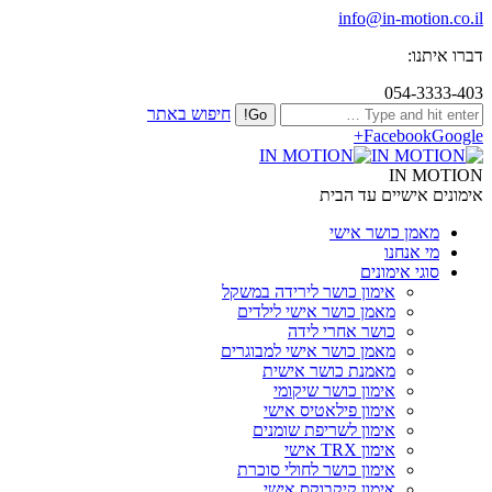
info@in-motion.co.il
דברו איתנו:
054-3333-403
חיפוש באתר
Facebook
Google+
IN MOTION
אימונים אישיים עד הבית
מאמן כושר אישי
מי אנחנו
סוגי אימונים
אימון כושר לירידה במשקל
מאמן כושר אישי לילדים
כושר אחרי לידה
מאמן כושר אישי למבוגרים
מאמנת כושר אישית
אימון כושר שיקומי
אימון פילאטיס אישי
אימון לשריפת שומנים
אימון TRX אישי
אימון כושר לחולי סוכרת
אימון קיקבוקס אישי