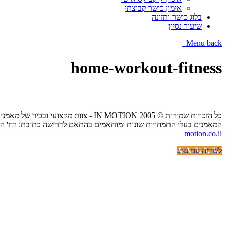
אימון כושר קבוצתי
בלוג כושר ותזונה
שיעור נסיון
Menu
back
home-workout-fitness
כל הזכויות שמורות © IN MOTION 2005 - צוות מקצועי ובכיר של מאמני כושר אישיים הנותן שירות של אימון כושר אישי בביתך,בפארקים ציבוריים או בסטודיו בפריסה ארצית.
המאמנים בעלי התמחויות שונות ומותאמים בהתאם לדרישה כתובת: רח' הכרמל 20 בית אפריקה ישראל גני תקווה / הנשיא 57 קרית אונו - (כיכר דרכטן) / פתח תקווה העצמאות טלפון:333403
motion.co.il
לשיחה עם נציג