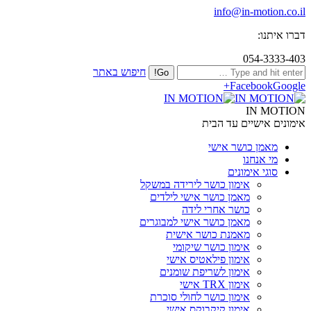
info@in-motion.co.il
דברו איתנו:
054-3333-403
חיפוש באתר
Facebook
Google+
IN MOTION
אימונים אישיים עד הבית
מאמן כושר אישי
מי אנחנו
סוגי אימונים
אימון כושר לירידה במשקל
מאמן כושר אישי לילדים
כושר אחרי לידה
מאמן כושר אישי למבוגרים
מאמנת כושר אישית
אימון כושר שיקומי
אימון פילאטיס אישי
אימון לשריפת שומנים
אימון TRX אישי
אימון כושר לחולי סוכרת
אימון קיקבוקס אישי