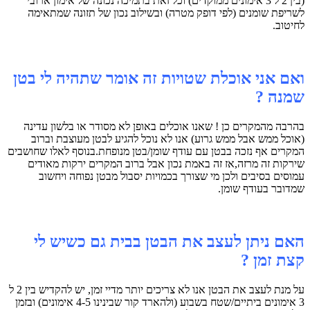
(בין 2 ל 3 אימונים ממוקדים) וכל זאת בתמיכה נכונה של אימון ארובי
לשריפת שומנים (לפי דופק מטרה) ובשילוב נכון של תזונה שמתאימה
לחיטוב.
ואם אני אוכלת שטויות זה אומר שתהיה לי בטן
שמנה ?
בהרבה מהמקרים כן ! שאנו אוכלים באופן לא מסודר או בלשון עדינה
(אוכל ממש אבל ממש גרוע) אנו לא נוכל להגיע לבטן מעוצבת וברוב
המקרים אף נזכה בבטן עם עודף שומן/בטן מנופחת.בנוסף לאלו שחושבים
שירקות זה מרזה,אז זה באמת נכון אבל ברוב המקרים ירקות מאודים
עמוסים בסיבים ולכן מי שצורך בכמויות יסבול מבטן נפוחה ויחשוב
שמדובר בעודף שומן.
האם ניתן לעצב את הבטן בבית גם כשיש לי
קצת זמן ?
על מנת לעצב את הבטן אנו לא צריכים יותר מדיי זמן, יש להקדיש בין 2 ל
3 אימונים ביתיים/שטח בשבוע (ולהארד קור שבינינו 4-5 אימונים) ובזמן