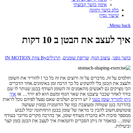
אימון כושר קבוצתי
בלוג כושר ותזונה
שיעור נסיון
Menu
back
איך לעצב את הבטן ב 10 דקות
כושר גופני
,
עיצוב הגוף
,
שריפת שומנים
,
תרגילים
By
צוות IN MOTION
חולמים על זה, מדברים על זה ורוצים את זה כל כך ! להוריד את השומן
ולעצב את הבטן בלי להשקיע כל כך הרבה זמן באימונים.אחד הדברים
הכי מציקים גם לאנשים מתאמנים זה השומן העודף בבטן שנותר לו שם
בודד לאחר שכבר עיצבנו את שאר הגוף ומשם הוא לא יורד… אז
איך
ניתן להוריד שומן בטני
?
יש דרכים ושלבים שאם נפעל לפיהם נוכל לראות
בהדרגה בטן שטוחה ומעוצבת כמו של הדוגמנית במגזין שעושה
פוטושופ.חשוב להבין כי מראה של שומן בבטן התחתונה יכול לנבוע
ממספר סיבות ולא בהכרח מעודף שומן, אך בהרבה מקרים מדובר בעודף
שומן… במאמר זה ניתן הסברים ודוגמאות איך לעצב את הבטן בזמן קצר
וביעילות.