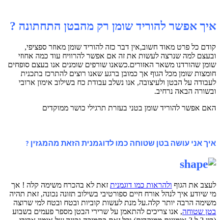
איך אפשר להוריד שומן רק מהבטן התחתונה ?
קודם כל פרט מאוד חשוב,אין דבר כזה להוריד שומן מאוזר ספציפי,
ובעצם למה שנרצה לעשות את זה אם אפשר להרוויח עוד כמה אחוזי
שומן שהורדנו משאר האזורים.כשאנו שורפים שומנים אנו בעצם סופחים
חומצות שומן מכל הגוף אך כמובן ברגע שאנו רוצים להתרכז בתכנית
לעבודה על הבטן ולעיצובה, אנו נשלב עבודת כח בשילוב אימון ארובי
ובשורה הבאה נרחיב.
האם אפשר להוריד שומן בטני בעזרת תרגילי כושר ממוקדים
איך אני עושה בטן שטוחה כמו לדוגמנית הזאת מהמגזין ?
לעצב את הגוף
ולהראות כמו דוגמנית
זאת לא בהכרח משימה קלה ! אך
מי שיודע איך לנהל אורח חיים ספורטיבי בשילוב תזונה נכונה, זאת תהיה
משימה הרבה יותר קלה.על מנת לעשות קוביות ובטח ובטח למי שרוצה
בטן שטוחה
, אנו צריכים להתאמן על שרירי הבטן מספר פעמים בשבוע