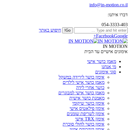
info@in-motion.co.il
דברו איתנו:
054-3333-403
חיפוש באתר
Facebook
Google+
IN MOTION
אימונים אישיים עד הבית
מאמן כושר אישי
מי אנחנו
סוגי אימונים
אימון כושר לירידה במשקל
מאמן כושר אישי לילדים
כושר אחרי לידה
מאמן כושר אישי למבוגרים
מאמנת כושר אישית
אימון כושר שיקומי
אימון פילאטיס אישי
אימון לשריפת שומנים
אימון TRX אישי
אימון כושר לחולי סוכרת
אימון קיקבוקס אישי